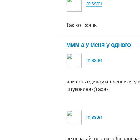
misster
Так вот. жаль
ммм а у меня у одного
misster
или есть единомышленники, у к
штуковинах)) ахах
misster
не печатай. не для тебя напеча