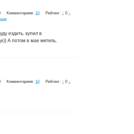
8
Комментариев:
10
Рейтинг:
↑
0
↓
дым
ду ездить. купил в
)) А потом в мае метель.
8
Комментариев:
10
Рейтинг:
↑
0
↓