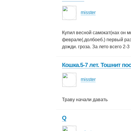
misster
Купил весной самокат(нах он м
феврале(.долбоеб.) первый раз
дожди. гроза. За лето всего 2-3
Кошка.5-7 лет. Тошнит по
misster
Траву начали давать
Q