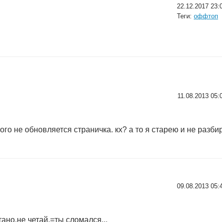
22.12.2017 23:
Теги:
оффтоп
11.08.2013 05:
ого не обновляется страничка. кх? а то я старею и не раз
09.08.2013 05:
тано.не четай.=ты сломался...