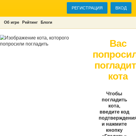
РЕГИСТРАЦИЯ
ВХОД
Об игре
Рейтинг
Блоги
Вас
попроси
поглади
кота
Чтобы
погладить
кота,
введите код
подтверждени
и нажмите
кнопку