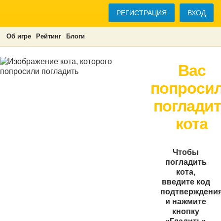
РЕГИСТРАЦИЯ
ВХОД
Об игре
Рейтинг
Блоги
Вас
попроси
поглади
кота
Чтобы
погладить
кота,
введите код
подтверждени
и нажмите
кнопку