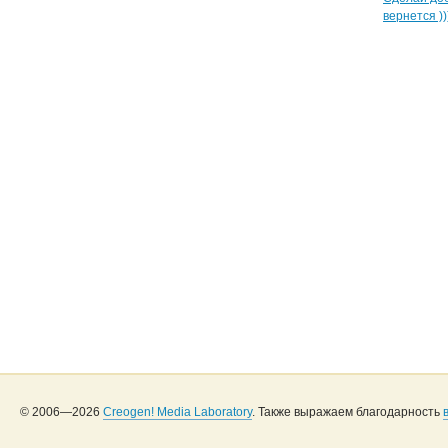
вернется ))
© 2006—2026
Creogen! Media Laboratory
. Также выражаем благодарность