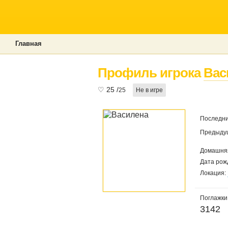
Главная
Профиль игрока
Вас
♡
25
/
25
Не в игре
Последни
Предыдущ
Домашняя
Дата рож
Локация:
Поглажки
3142