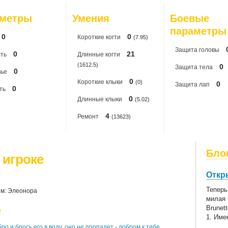
20
аметры
Умения
Боевые
20
параметры
0
0
Короткиe когти
(7.95)
Защита головы
0
21
ть
Длинные когти
(1612.5)
0
Защита тела
0
вье
0
Короткие клыки
(0)
0
Защита лап
0
ть
0
Длинные клыки
(5.02)
4
Ремонт
(13623)
Бло
 игроке
Откр
Теперь
м: Элеонора
милая 
Brunet
е
1. Име
ро и брось его в воду, оно не пропадет - добром к тебе