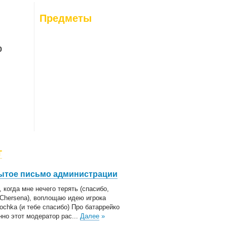
26-08-07
: 0
Предметы
26-08-08
: 0
0
г
ытое письмо администрации
, когда мне нечего терять (спасибо,
Chersena), воплощаю идею игрока
tochka (и тебе спасибо) Про батаррейко
нно этот модератор рас...
Далее
»