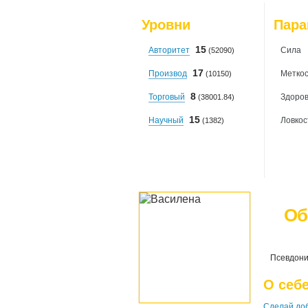
Уровни
Пар
15
Авторитет
Сила
(52090)
17
Производ
Меткос
(10150)
8
Торговый
Здоро
(38001.84)
15
Научный
Ловкос
(1382)
Об
Псевдони
О себ
Сделай доб