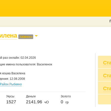
илена
Заброшен
й раз онлайн: 02.04.2026
Ст
ие имена пользователя: Василенок
 кошка Василена
Ст
Вы
дения: 12.08.2008
Пр
Район Рыбкино
Вы
Ст
20
Пр
20
Су
Укусы
Деньги
Золото
20
1527
2141.96
0
По
20
чО
гр
20
20