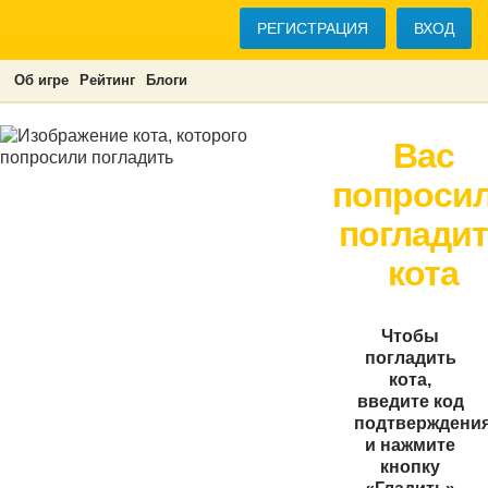
РЕГИСТРАЦИЯ
ВХОД
Об игре
Рейтинг
Блоги
Вас
попроси
поглади
кота
Чтобы
погладить
кота,
введите код
подтверждени
и нажмите
кнопку