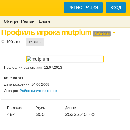
РЕГИСТРАЦИЯ
ВХОД
Об игре
Рейтинг
Блоги
Профиль игрока
mutplum
Заброшен
♡
100
/
100
Не в игре
Последний раз онлайн: 12.07.2013
Котенок sid
Дата рождения: 14.06.2008
Локация:
Район сиамских кошек
Поглажки
Укусы
Деньги
494
355
25322.45
чО