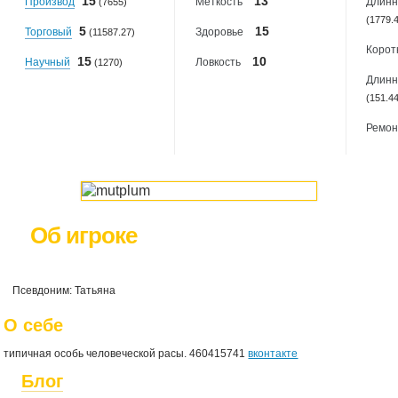
15
13
Производ
Меткость
Длинн
(7655)
(1779.
5
15
Торговый
Здоровье
(11587.27)
Корот
15
10
Научный
Ловкость
(1270)
Длинн
(151.4
Ремон
Об игроке
Псевдоним: Татьяна
О себе
типичная особь человеческой расы. 460415741
вконтакте
Блог