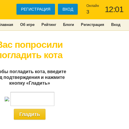
Онлайн
12:01
РЕГИСТРАЦИЯ
ВХОД
3
Главная
Об игре
Рейтинг
Блоги
Регистрация
Вход
Вас попросили
погладить кота
обы погладить кота, введите
д подтверждения и нажмите
кнопку «Гладить»