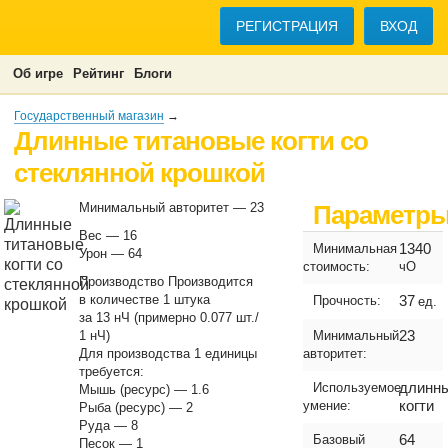
РЕГИСТРАЦИЯ
ВХОД
Об игре
Рейтинг
Блоги
Государственный магазин
→
Длинные титановые когти со
стеклянной крошкой
Минимальный авторитет — 23
Параметр
Вес — 16
1340
Минимальная
Урон — 64
стоимость:
чО
Производство Производится
в количестве 1 штука
37
Прочность:
ед.
за 13 нЧ (примерно 0.077 шт./
23
1 нЧ)
Минимальный
Для производства 1 единицы
авторитет:
требуется:
длинн
Используемое
Мышь (ресурс) — 1.6
когти
умение:
Рыба (ресурс) — 2
Руда — 8
64
Базовый
Песок — 1