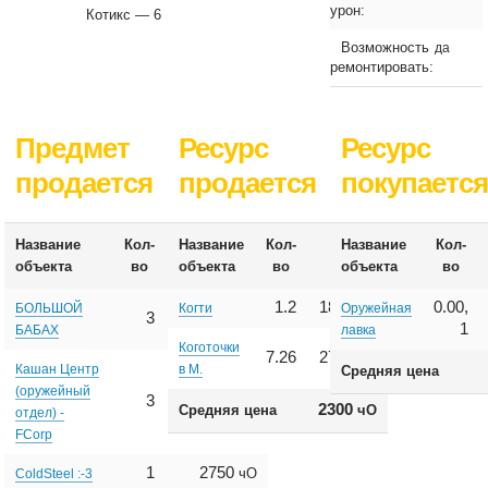
урон:
Котикс — 6
Возможность
да
ремонтировать:
Предмет
Ресурс
Ресурс
продается
продается
покупаетс
Название
Кол-
Название
Кол-
Название
Кол-
Цена
Цена
объекта
во
объекта
во
объекта
во
1.2
1875
0.00,
чО
БОЛЬШОЙ
Когти
Оружейная
3
2080
чО
1
БАБАХ
лавка
Коготочки
7.26
2725
чО
Кашан Центр
в М.
Средняя цена
(оружейный
3
2080
чО
2300
Средняя цена
чО
отдел) -
FCorp
1
2750
чО
ColdSteel :-3