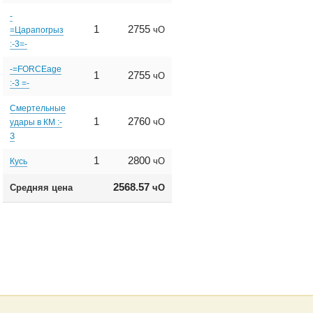
-
1
2755
чО
=Царапогрыз
:-3=-
-=FORCEage
1
2755
чО
:-3 =-
Смертельные
1
2760
чО
удары в КМ :-
З
1
2800
чО
Кусь
2568.57
Средняя цена
чО