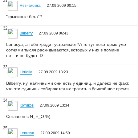
31
Незнакомка
27.09.2009 00:15
"крысиные бега"?
32
Bilberry
27.09.2009 06:43
Lenusya, а тебя кредит устраивает?А то тут некоторые уже
сотнями тысяч раскидываются, которых у них в помине
нет...и не будет :D
33
Lirriella
27.09.2009 13:23
Bilberry, ну, наличными они есть у единиц, и далеко не факт,
что эти единицы собираются их тратить в ближайшее время
34
Котиков
27.09.2009 13:34
Согласен с N_E_O %)
35
Lenusya
27.09.2009 14:59