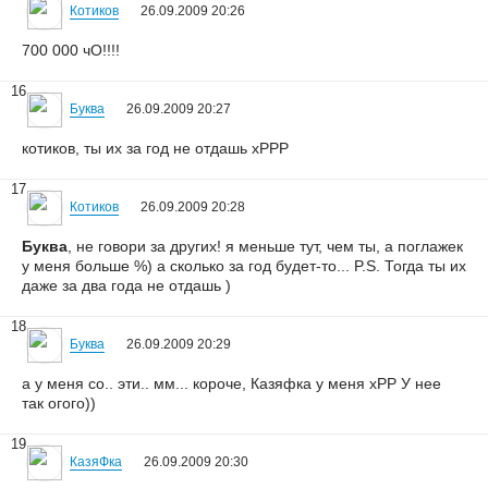
Котиков
26.09.2009 20:26
700 000 чО!!!!
16
Буква
26.09.2009 20:27
котиков, ты их за год не отдашь хРРР
17
Котиков
26.09.2009 20:28
Буква
, не говори за других! я меньше тут, чем ты, а поглажек
у меня больше %) а сколько за год будет-то... P.S. Тогда ты их
даже за два года не отдашь )
18
Буква
26.09.2009 20:29
а у меня со.. эти.. мм... короче, Казяфка у меня хРР У нее
так огого))
19
КазяФка
26.09.2009 20:30