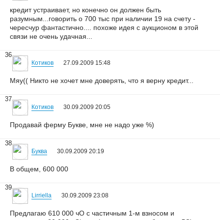
кредит устраивает, но конечно он должен быть
разумным...говорить о 700 тыс при наличии 19 на счету -
чересчур фантастично.... похоже идея с аукционом в этой
связи не очень удачная...
36
Котиков
27.09.2009 15:48
Мяу(( Никто не хочет мне доверять, что я верну кредит...
37
Котиков
30.09.2009 20:05
Продавай ферму Букве, мне не надо уже %)
38
Буква
30.09.2009 20:19
В общем, 600 000
39
Lirriella
30.09.2009 23:08
Предлагаю 610 000 чО с частичным 1-м взносом и