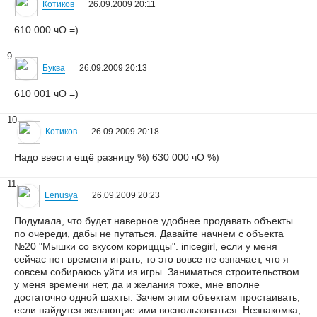
Котиков
26.09.2009 20:11
610 000 чО =)
9
Буква
26.09.2009 20:13
610 001 чО =)
10
Котиков
26.09.2009 20:18
Надо ввести ещё разницу %) 630 000 чО %)
11
Lenusya
26.09.2009 20:23
Подумала, что будет наверное удобнее продавать объекты
по очереди, дабы не путаться. Давайте начнем с объекта
№20 "Мышки со вкусом корицццы". inicegirl, если у меня
сейчас нет времени играть, то это вовсе не означает, что я
совсем собираюсь уйти из игры. Заниматься строительством
у меня времени нет, да и желания тоже, мне вполне
достаточно одной шахты. Зачем этим объектам простаивать,
если найдутся желающие ими воспользоваться. Незнакомка,