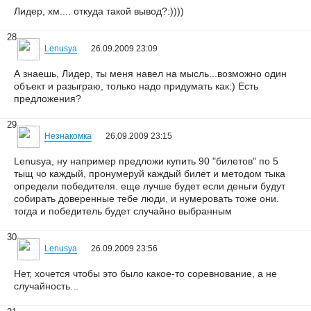
Лидер, хм.... откуда такой вывод?:))))
28
Lenusya
26.09.2009 23:09
А знаешь, Лидер, ты меня навел на мысль...возможно один
объект и разыграю, только надо придумать как:) Есть
предложения?
29
Незнакомка
26.09.2009 23:15
Lenusya, ну например предложи купить 90 "билетов" по 5
тыщ чо каждый, пронумеруй каждый билет и методом тыка
определи победителя. еще лучше будет если деньги будут
собирать доверенные тебе люди, и нумеровать тоже они.
тогда и победитель будет случайно выбранным
30
Lenusya
26.09.2009 23:56
Нет, хочется чтобы это было какое-то соревнование, а не
случайность...