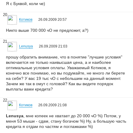
Я с Буквой, коли че)
20
Котиков
26.09.2009 20:57
Никто выше 700 000 чО не предложит, а?)
21
Lenusya
26.09.2009 21:03
прошу обратить внимание, что в понятие "лучшие условия"
включается не только наивысшая цена, а и наиболее
оптимальные условия оплаты. Уважаемый Котиков, я
конечно все понимаю, но вы подумайте, не много ли берете
на себя? У вас 19 тыс чО с небольшим на данный момент.
Зачем же так в омут с головой? Как вы видите порядок
выплаты вами кредита?
22
Котиков
26.09.2009 21:08
Lenusya
, мне копеек не хватает до 20 000 чО %) Потом, у
меня 53 мыши - сдам, стану богачом %) Ну, а большую часть
кредита я отдам по частям и поглажками %)