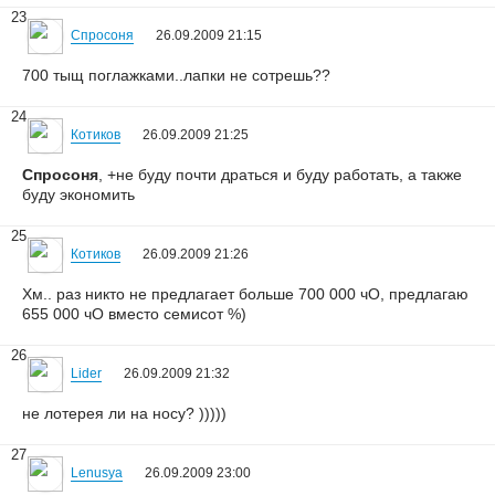
23
Спросоня
26.09.2009 21:15
700 тыщ поглажками..лапки не сотрешь??
24
Котиков
26.09.2009 21:25
Спросоня
, +не буду почти драться и буду работать, а также
буду экономить
25
Котиков
26.09.2009 21:26
Хм.. раз никто не предлагает больше 700 000 чО, предлагаю
655 000 чО вместо семисот %)
26
Lider
26.09.2009 21:32
не лотерея ли на носу? )))))
27
Lenusya
26.09.2009 23:00