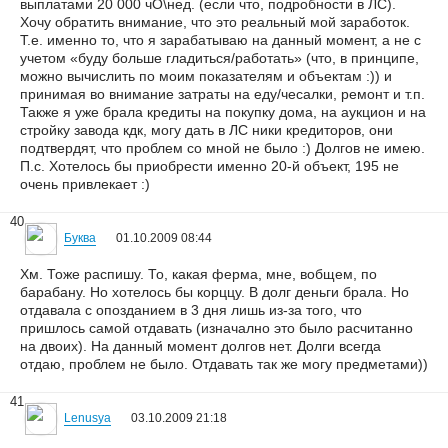
выплатами 20 000 чО\нед. (если что, подробности в ЛС).
Хочу обратить внимание, что это реальный мой заработок.
Т.е. именно то, что я зарабатываю на данный момент, а не с
учетом «буду больше гладиться/работать» (что, в принципе,
можно вычислить по моим показателям и объектам :)) и
принимая во внимание затраты на еду/чесалки, ремонт и т.п.
Также я уже брала кредиты на покупку дома, на аукцион и на
стройку завода кдк, могу дать в ЛС ники кредиторов, они
подтвердят, что проблем со мной не было :) Долгов не имею.
П.с. Хотелось бы приобрести именно 20-й объект, 195 не
очень привлекает :)
40
Буква
01.10.2009 08:44
Хм. Тоже распишу. То, какая ферма, мне, вобщем, по
барабану. Но хотелось бы корццу. В долг деньги брала. Но
отдавала с опозданием в 3 дня лишь из-за того, что
пришлось самой отдавать (изначално это было расчитанно
на двоих). На данный момент долгов нет. Долги всегда
отдаю, проблем не было. Отдавать так же могу предметами))
41
Lenusya
03.10.2009 21:18