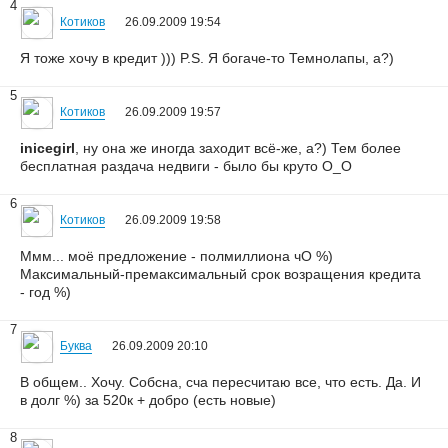
4
Котиков
26.09.2009 19:54
Я тоже хочу в кредит ))) P.S. Я богаче-то Темнолапы, а?)
5
Котиков
26.09.2009 19:57
inicegirl
, ну она же иногда заходит всё-же, а?) Тем более
бесплатная раздача недвиги - было бы круто О_О
6
Котиков
26.09.2009 19:58
Ммм... моё предложение - полмиллиона чО %)
Максимальный-премаксимальный срок возращения кредита
- год %)
7
Буква
26.09.2009 20:10
В общем.. Хочу. Собсна, сча пересчитаю все, что есть. Да. И
в долг %) за 520к + добро (есть новые)
8