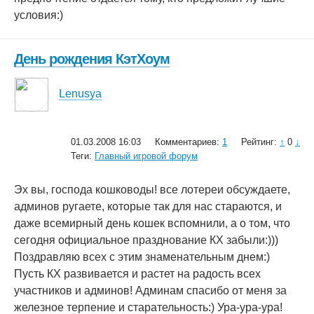
условия:)
День рождения КэтХоум
Lenusya
01.03.2008 16:03
Комментариев:
1
Рейтинг:
↑
0
↓
Теги:
Главный игровой форум
Эх вы, господа кошководы! все лотереи обсуждаете,
админов ругаете, которые так для нас стараются, и
даже всемирный день кошек вспомнили, а о том, что
сегодня официальное празднование КХ забыли:)))
Поздравляю всех с этим знаменательным днем:)
Пусть КХ развивается и растет на радость всех
участников и админов! Админам спасибо от меня за
железное терпение и старательность:) Ура-ура-ура!