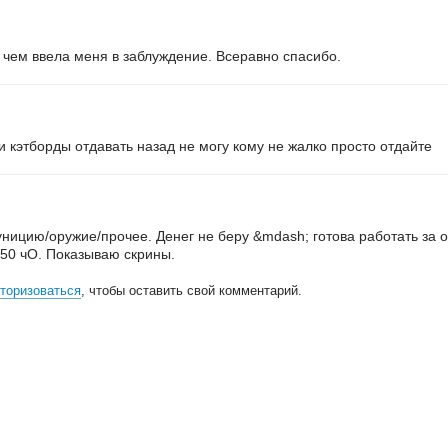
, чем ввела меня в заблуждение. Всеравно спасибо.
 кэтборды отдавать назад не могу кому не жалко просто отдайте
ицию/оружие/прочее. Денег не беру &mdash; готова работать за о
с 50 чО. Показываю скрины.
торизоваться
, чтобы оставить свой комментарий.
всем
, кто принимал участие в поддержке и развитии проекта.