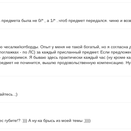
 предмета была не 0/* , а 1/* ..чтоб предмет передался. чиню и во
ю чесалки/кэтборды. Опыт у меня не такой богатый, но я согласна 
о поглажках - по ЛС) за каждый присланный предмет. Если предложе
договоримся. Я бываю здесь практически каждый час (ну кроме как 
 предмет не починится, вышлю продовольственную компенсацию. Ну
йтесь..;)
с губите!? :))) А ну-ка брысь из моей темы ;))))