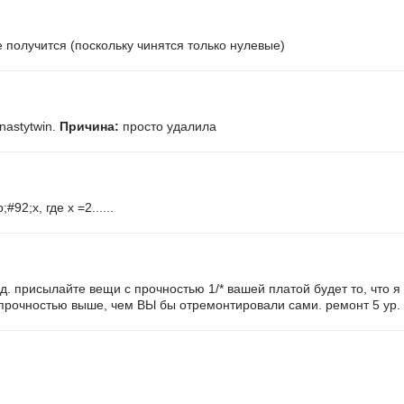
не получится (поскольку чинятся только нулевые)
astytwin.
Причина:
просто удалила
92;x, где х =2......
. присылайте вещи с прочностью 1/* вашей платой будет то, что я 
прочностью выше, чем ВЫ бы отремонтировали сами. ремонт 5 ур.