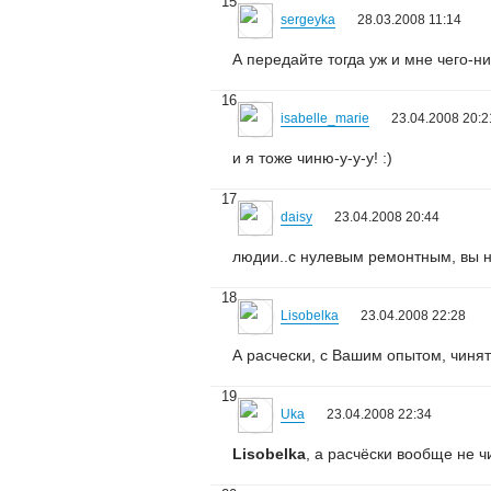
15
sergeyka
28.03.2008 11:14
А передайте тогда уж и мне чего-н
16
isabelle_marie
23.04.2008 20:2
и я тоже чиню-у-у-у! :)
17
daisy
23.04.2008 20:44
людии..с нулевым ремонтным, вы не
18
Lisobelka
23.04.2008 22:28
А расчески, с Вашим опытом, чинят
19
Uka
23.04.2008 22:34
Lisobelka
, а расчёски вообще не ч