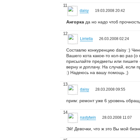
11
daisy
19.03.2008 20:42
Ангорка
да но надо чтоб прочность
12
Lirriella
26.03.2008 02:24
Составлю конкуренцию daisy :) Чин
Вашего кота какое-то кол-во раз (
присылайте предметы или пишите - 
верну и доплачу. На случай, если
:) Надеюсь на вашу помощь ;)
13
daisy
28.03.2008 09:55
прим: ремонт уже 6 уровень обраща
14
nastytwin
28.03.2008 11:07
Эй! Девочки, что ж это Вы мой бизне