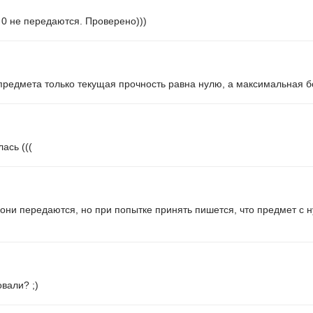
 0 не передаются. Проверено)))
 у предмета только текущая прочность равна нулю, а максимальная
лась (((
о они передаются, но при попытке принять пишется, что предмет с
вали? ;)