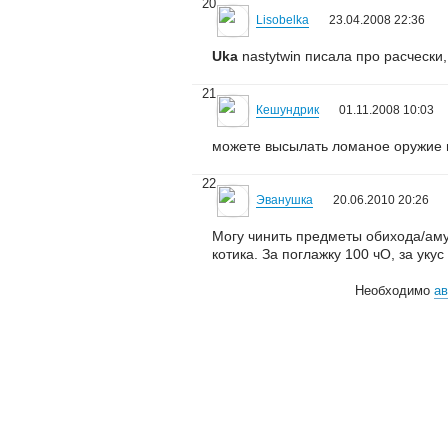
20
Lisobelka
23.04.2008 22:36
Uka
nastytwin писала про расчески
21
Кешундрик
01.11.2008 10:03
можете высылать ломаное оружие и
22
Эванушка
20.06.2010 20:26
Могу чинить предметы обихода/амун
котика. За поглажку 100 чО, за уку
Необходимо
ав
© 2006—2026
Creogen! Media Laboratory
. Также выражаем благодарность