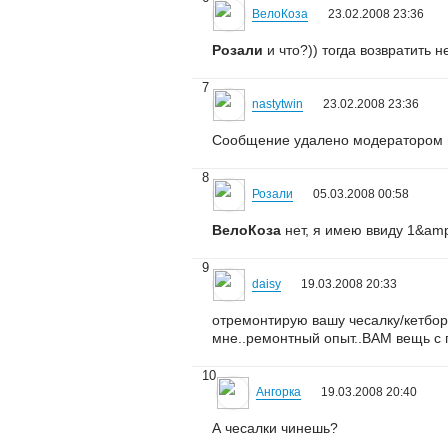
ВелоКоза
23.02.2008 23:36
Розали
и что?)) тогда возвратить 
7
nastytwin
23.02.2008 23:36
Сообщение удалено модератором n
8
Розали
05.03.2008 00:58
ВелоКоза
нет, я имею ввиду 1&amp;#
9
daisy
19.03.2008 20:33
отремонтирую вашу чесалку/кетборд
мне..ремонтный опыт..ВАМ вещь с 
10
Ангорка
19.03.2008 20:40
А чесалки чинешь?