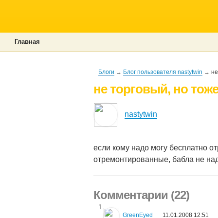
Главная
Блоги
→
Блог пользователя nastytwin
→ не 
не торговый, но тож
nastytwin
если кому надо могу бесплатно о
отремонтированные, бабла не над
Комментарии (22)
1
GreenEyed
11.01.2008 12:51