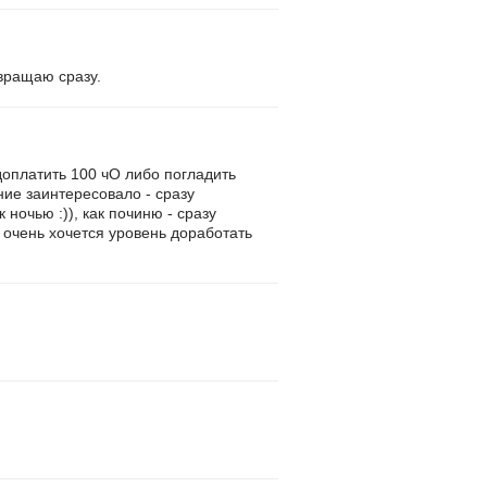
звращаю сразу.
доплатить 100 чО либо погладить
ние заинтересовало - сразу
ночью :)), как починю - сразу
 очень хочется уровень доработать