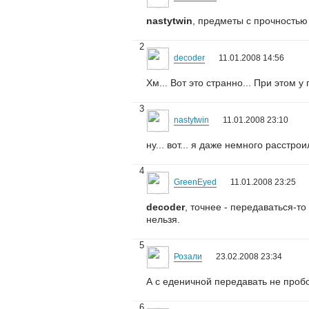
nastytwin
, предметы с прочностью
2
decoder
11.01.2008 14:56
Хм... Вот это странно... При этом
3
nastytwin
11.01.2008 23:10
ну... вот... я даже немного расстрои
4
GreenEyed
11.01.2008 23:25
decoder
, точнее - передаваться-т
нельзя.
5
Розали
23.02.2008 23:34
А с еденичной передавать не пробо
6