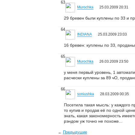
63
Murochka
25.03.2009 20:31
29 бревен были куплены по 33 и пр
64
INDIANA
25.03.2009 23:03
16 бревен: куплены по 33, проданы
65
Murochka
26.03.2009 23:50
у меня первый уровень, 1 автомати
расчески куплены за 89 чО, продан
66
soniushka
28.03.2009 00:35
Посетила такая мысль: у каждого пр
то купив и продав её по одной це
знать, какая закономерность имеет
рэндом уж точно не похоже...
←
Предыдущие