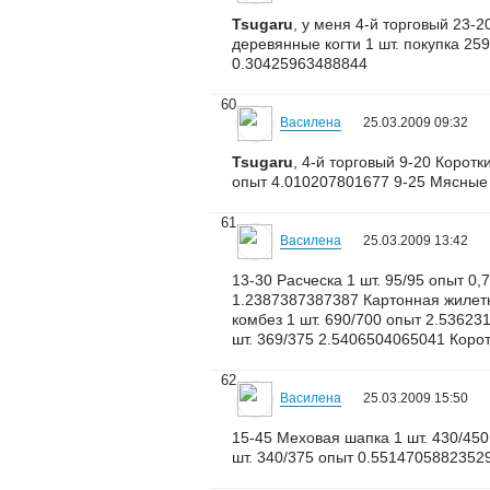
Tsugaru
, у меня 4-й торговый 23-
деревянные когти 1 шт. покупка 2
0.30425963488844
60
Василена
25.03.2009 09:32
Tsugaru
, 4-й торговый 9-20 Корот
опыт 4.010207801677 9-25 Мясные 
61
Василена
25.03.2009 13:42
13-30 Расческа 1 шт. 95/95 опыт 0
1.2387387387387 Картонная жилетк
комбез 1 шт. 690/700 опыт 2.5362
шт. 369/375 2.5406504065041 Корот
62
Василена
25.03.2009 15:50
15-45 Меховая шапка 1 шт. 430/45
шт. 340/375 опыт 0.55147058823529