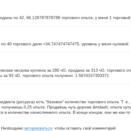
оданы по 42, 66.128787878788 торгового опыта, у меня 1 торговый
 по 40 торгового дали +34,747474747475, уровень у меня нулевой.
ческая чесалка куплена за 285 чО, продана за 313 чО, торгового 
ы за 93 чО, торгового опыта получено: 1.5674157303371
едмета (ресурса) есть "базовое" количество торгового опыта. Т. е.
не получаешь 0,25 опыта. Продаёшь чуть дороже &mdash; опыта чу
ся в количестве начисляемого опыта. В конце концов, они же как-то
Необходимо
авторизоваться
, чтобы оставить свой комментарий.