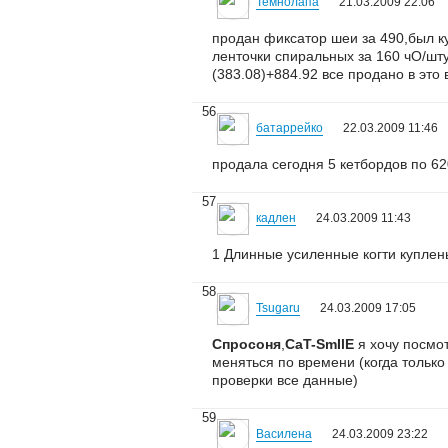
Темнолапа
21.03.2009 22:06
продан фиксатор шеи за 490,был ку
ленточки спиральных за 160 чО/шту
(383.08)+884.92 все продано в это
56
батаррейко
22.03.2009 11:46
продала сегодня 5 кетбордов по 6
57
кадлен
24.03.2009 11:43
1 Длинные усиленные когти куплены
58
Tsugaru
24.03.2009 17:05
Спросоня
,
CaT-SmIlE
я хочу посмот
меняться по времени (когда только
проверки все данные)
59
Василена
24.03.2009 23:22