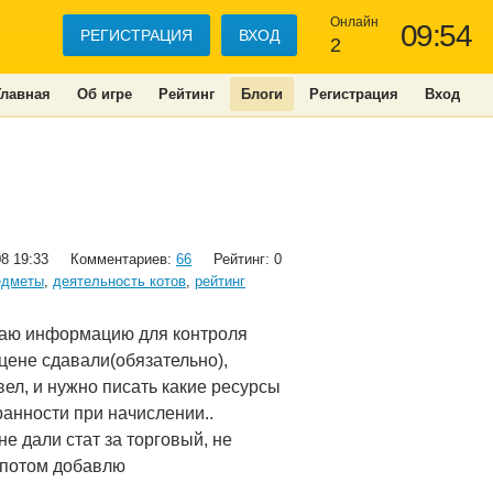
Онлайн
09:54
РЕГИСТРАЦИЯ
ВХОД
2
Главная
Об игре
Рейтинг
Блоги
Регистрация
Вход
08 19:33
Комментариев:
66
Рейтинг: 0
едметы
,
деятельность котов
,
рейтинг
аю информацию для контроля
 цене сдавали(обязательно),
вел, и нужно писать какие ресурсы
анности при начислении..
не дали стат за торговый, не
к, потом добавлю