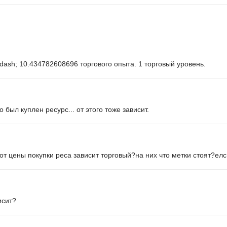
ash; 10.434782608696 торгового опыта. 1 торговый уровень.
о был куплен ресурс... от этого тоже зависит.
от цены покупки реса зависит торговый?на них что метки стоят?елс
исит?