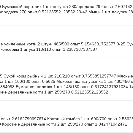
20 Бумажный воротник 1 шт. покупка 280/продажа 292 опыт 2.60714
59/продажа 270 опыт 0.52123552123552 23-42 Мышь 1 шт. покупка 2
кие усиленные когти 2 штуки 485/500 опыт 5.1546391752577 9-25 С
консервы 1 штука 110/110 опыт 1.2387387387387
,75 Сухой корм рыбный 1 шт. 210/210 опыт 0.7655851257747 Мясные
а 1 шт. 160/180 опыт 0.5625 Меховая шапка-ушанка 1 шт. 430/450
31884058 Бумажная пилотка 1 шт. 145/150 опыт 0.51724137931034 
кие деревянные когти 1 шт. 259/270 0.52123552123552
0 опыт 2.6162790697674 Кожаный комбез 1 шт. 690/700 опыт 2.536
 Короткие деревянные когти 2 шт. 259/270 опыт 1.042471042471