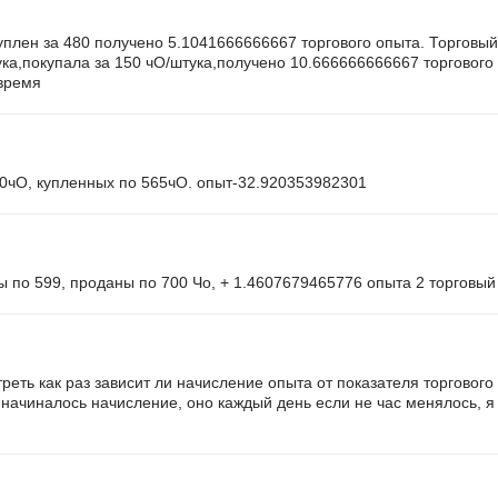
плен за 480 получено 5.1041666666667 торгового опыта. Торговый:
ка,покупала за 150 чО/штука,получено 10.666666666667 торгового
 время
20чО, купленных по 565чО. опыт-32.920353982301
 по 599, проданы по 700 Чо, + 1.4607679465776 опыта 2 торговый
реть как раз зависит ли начисление опыта от показателя торговог
 начиналось начисление, оно каждый день если не час менялось, я