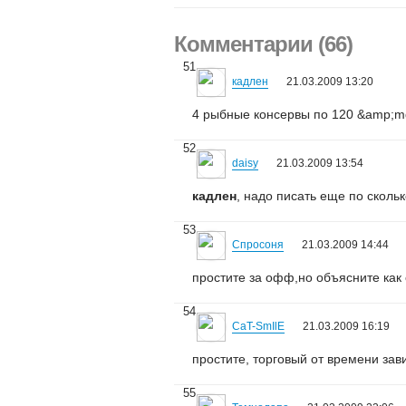
Комментарии (66)
51
кадлен
21.03.2009 13:20
4 рыбные консервы по 120 &amp;md
52
daisy
21.03.2009 13:54
кадлен
, надо писать еще по скольк
53
Спросоня
21.03.2009 14:44
простите за офф,но объясните как 
54
CaT-SmIlE
21.03.2009 16:19
простите, торговый от времени зав
55