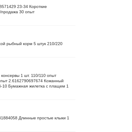
28571429 23-34 Короткие
8/продажа 30 опыт
ухой рыбный корм 5 штук 210/220
 консервы 1 шт. 110/110 опыт
 опыт 2.6162790697674 Кожанный
14-10 Бумажная жилетка с плащем 1
231884058 Длинные простые клыки 1