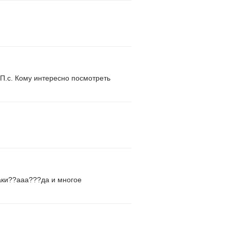
П.с. Кому интересно посмотреть
каки??ааа???да и многое