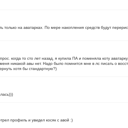
ь только на аватарках. По мере накопления средств будут перери
прос. когда то сто лет назад, я купила ПА и поменяла коту аватарк
у меня никакой авы нет. Надо было помнится мне в лс писать о восс
ернуть хотя бы стандартную?)
лась)))
трел профиль и увидел косяк с авой :)