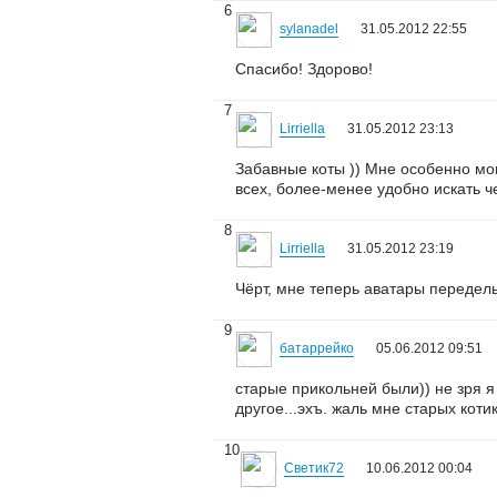
6
sylanadel
31.05.2012 22:55
Спасибо! Здорово!
7
Lirriella
31.05.2012 23:13
Забавные коты )) Мне особенно мо
всех, более-менее удобно искать че
8
Lirriella
31.05.2012 23:19
Чёрт, мне теперь аватары переделы
9
батаррейко
05.06.2012 09:51
старые прикольней были)) не зря я
другое...эхъ. жаль мне старых котик
10
Светик72
10.06.2012 00:04