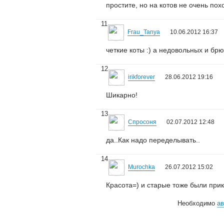
простите, но на котов не очень пох
11
Frau_Tanya
10.06.2012 16:37
четкие коты :) а недовольных и бр
12
irikforever
28.06.2012 19:16
Шикарно!
13
Спросоня
02.07.2012 12:48
да..Как надо переделывать..
14
Murochka
26.07.2012 15:02
Красота=) и старые тоже были при
Необходимо
ав