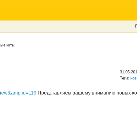
ые коты
31.05.20
Теги:
нов
view&amp;id=119
Представляем вашему вниманию новых кот