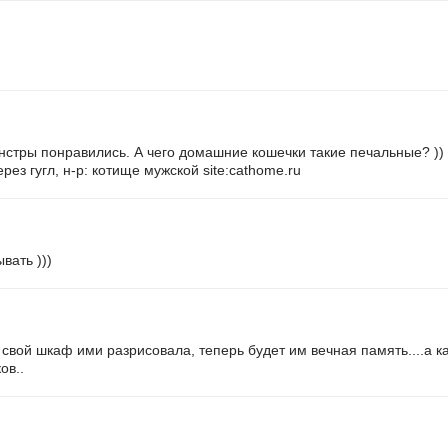
нстры понравились. А чего домашние кошечки такие печальные? )) 
рез гугл, н-р: котище мужской site:cathome.ru
вать )))
 свой шкаф ими разрисовала, теперь будет им вечная память....а 
ов..