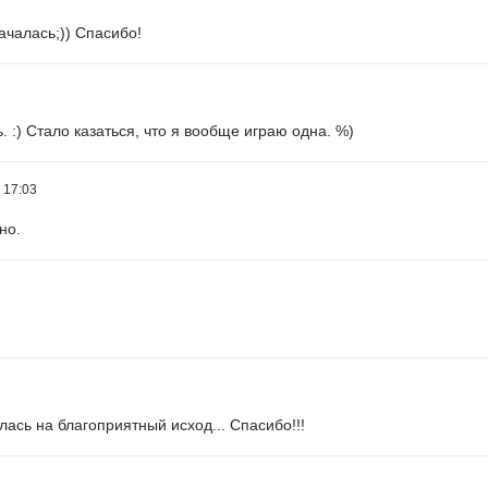
ачалась;)) Спасибо!
ь. :) Стало казаться, что я вообще играю одна. %)
 17:03
но.
ялась на благоприятный исход... Спасибо!!!