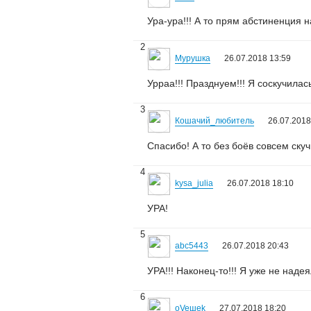
Ура-ура!!! А то прям абстиненция н
2
Мурушка
26.07.2018 13:59
Урраа!!! Празднуем!!! Я соскучилас
3
Кошачий_любитель
26.07.2018
Спасибо! А то без боёв совсем скуч
4
kysa_julia
26.07.2018 18:10
УРА!
5
abc5443
26.07.2018 20:43
УРА!!! Наконец-то!!! Я уже не наде
6
oVeшеk
27.07.2018 18:20