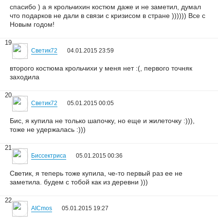
спасибо ) а я крольчихин костюм даже и не заметил, думал
что подарков не дали в связи с кризисом в стране )))))) Все с
Новым годом!
19
Светик72
04.01.2015 23:59
второго костюма крольчихи у меня нет :(, первого точняк
заходила
20
Светик72
05.01.2015 00:05
Бис, я купила не только шапочку, но еще и жилеточку :))),
тоже не удержалась :)))
21
Биссектриса
05.01.2015 00:36
Светик, я теперь тоже купила, че-то первый раз ее не
заметила. будем с тобой как из деревни )))
22
AICmos
05.01.2015 19:27