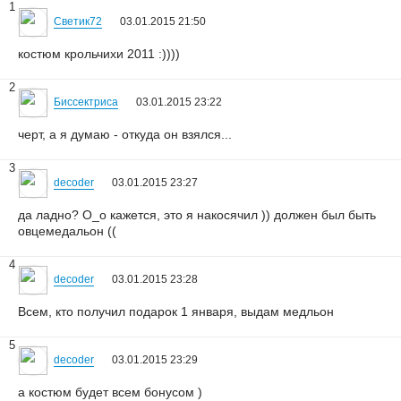
1
Светик72
03.01.2015 21:50
костюм крольчихи 2011 :))))
2
Биссектриса
03.01.2015 23:22
черт, а я думаю - откуда он взялся...
3
decoder
03.01.2015 23:27
да ладно? О_о кажется, это я накосячил )) должен был быть
овцемедальон ((
4
decoder
03.01.2015 23:28
Всем, кто получил подарок 1 января, выдам медльон
5
decoder
03.01.2015 23:29
а костюм будет всем бонусом )