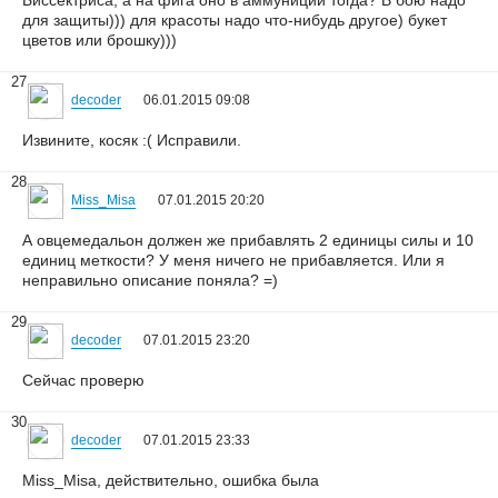
Биссектриса, а на фига оно в аммуниции тогда? В бою надо
для защиты))) для красоты надо что-нибудь другое) букет
цветов или брошку)))
27
decoder
06.01.2015 09:08
Извините, косяк :( Исправили.
28
Miss_Misa
07.01.2015 20:20
А овцемедальон должен же прибавлять 2 единицы силы и 10
единиц меткости? У меня ничего не прибавляется. Или я
неправильно описание поняла? =)
29
decoder
07.01.2015 23:20
Сейчас проверю
30
decoder
07.01.2015 23:33
Miss_Misa, действительно, ошибка была