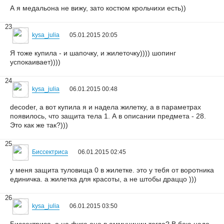
А я медальона не вижу, зато костюм крольчихи есть))
23
kysa_julia
05.01.2015 20:05
Я тоже купила - и шапочку, и жилеточку)))) шопинг
успокаивает))))
24
kysa_julia
06.01.2015 00:48
decoder, а вот купила я и надела жилетку, а в параметрах
появилось, что защита тела 1. А в описании предмета - 28.
Это как же так?)))
25
Биссектриса
06.01.2015 02:45
у меня защита туловища 0 в жилетке. это у тебя от воротника
единичка. а жилетка для красоты, а не штобы драццо )))
26
kysa_julia
06.01.2015 03:50