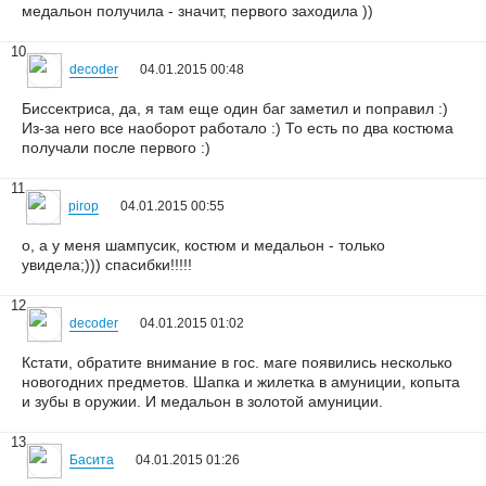
медальон получила - значит, первого заходила ))
10
decoder
04.01.2015 00:48
Биссектриса, да, я там еще один баг заметил и поправил :)
Из-за него все наоборот работало :) То есть по два костюма
получали после первого :)
11
pirop
04.01.2015 00:55
о, а у меня шампусик, костюм и медальон - только
увидела;))) спасибки!!!!!
12
decoder
04.01.2015 01:02
Кстати, обратите внимание в гос. маге появились несколько
новогодних предметов. Шапка и жилетка в амуниции, копыта
и зубы в оружии. И медальон в золотой амуниции.
13
Басита
04.01.2015 01:26