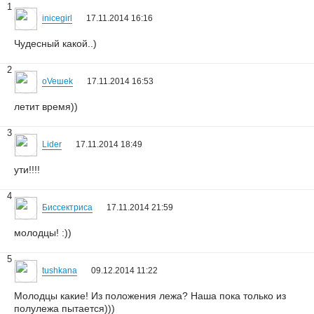
1
inicegirl
17.11.2014 16:16
Чудесный какой..)
2
oVeшеk
17.11.2014 16:53
летит время))
3
Lider
17.11.2014 18:49
ути!!!!
4
Биссектриса
17.11.2014 21:59
молодцы! :))
5
tushkana
09.12.2014 11:22
Молодцы какие! Из положения лежа? Наша пока только из
полулежа пытается)))