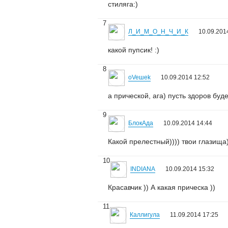
стиляга:)
7
Л_И_М_О_Н_Ч_И_К
10.09.201
какой пупсик! :)
8
oVeшеk
10.09.2014 12:52
а прической, ага) пусть здоров буде
9
БлокАда
10.09.2014 14:44
Какой прелестный)))) твои глазища)
10
INDIANA
10.09.2014 15:32
Красавчик )) А какая прическа ))
11
Каллигула
11.09.2014 17:25