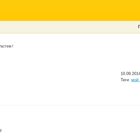
астем !
10.09.201
Теги:
мой 
9