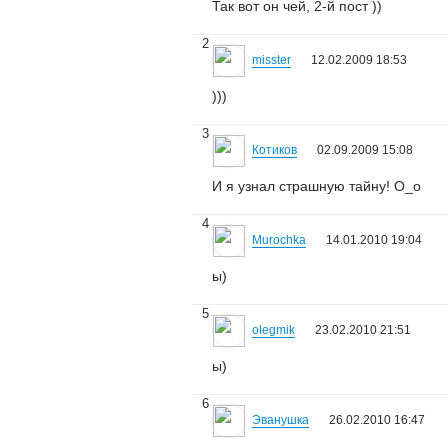
Так вот он чей, 2-й пост ))
2
misster
12.02.2009 18:53
)))
3
Котиков
02.09.2009 15:08
И я узнал страшную тайну! О_о
4
Murochka
14.01.2010 19:04
ы)
5
olegmik
23.02.2010 21:51
ы)
6
Эванушка
26.02.2010 16:47