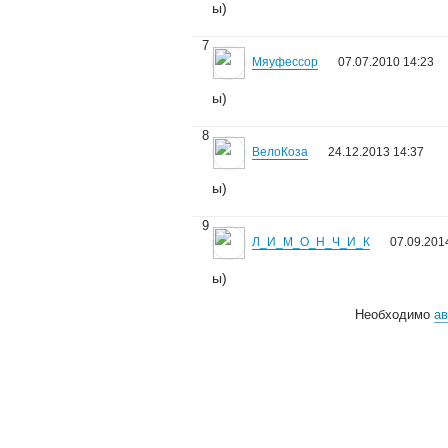
ы)
7
Мяуфессор
07.07.2010 14:23
ы)
8
ВелоКоза
24.12.2013 14:37
ы)
9
Л_И_М_О_Н_Ч_И_К
07.09.201
ы)
Необходимо
ав