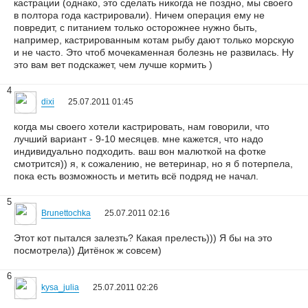
кастрации (однако, это сделать никогда не поздно, мы своего
в полтора года кастрировали). Ничем операция ему не
повредит, с питанием только осторожнее нужно быть,
например, кастрированным котам рыбу дают только морскую
и не часто. Это чтоб мочекаменная болезнь не развилась. Ну
это вам вет подскажет, чем лучше кормить )
4
dixi
25.07.2011 01:45
когда мы своего хотели кастрировать, нам говорили, что
лучший вариант - 9-10 месяцев. мне кажется, что надо
индивидуально подходить. ваш вон малюткой на фотке
смотрится)) я, к сожалению, не ветеринар, но я б потерпела,
пока есть возможность и метить всё подряд не начал.
5
Brunettochka
25.07.2011 02:16
Этот кот пытался залезть? Какая прелесть))) Я бы на это
посмотрела)) Дитёнок ж совсем)
6
kysa_julia
25.07.2011 02:26