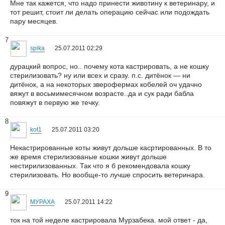
Мне так кажется, что надо принести животину к ветеринару, и
тот решит, стоит ли делать операцию сейчас или подождать
пару месяцев.
7
spika
25.07.2011 02:29
дурацкий вопрос, но.. почему кота кастрировать, а не кошку
стерилизовать? ну или всех и сразу. п.с. дитёнок — ни
дитёнок, а на некоторых зверофермах кобелей оч удачно
вяжут в восьмимесячном возрасте..да и сук ради бабла
повяжут в первую же течку.
8
kot1
25.07.2011 03:20
Некастрированные коты живут дольше касртированных. В то
же время стерилизованые кошки живут дольше
нестирилизованных. Так что я б рекомендовала кошку
стерилизовать. Но вообще-то лучше спросить ветеринара.
9
МУРАХА
25.07.2011 14:22
ток на той неделе кастрировала Мурзабека. мой ответ - да,