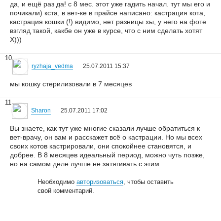
да, и ещё раз да! с 8 мес. этот уже гадить начал. тут мы его и
почикали) кста, в вет-ке в прайсе написано: кастрация кота,
кастрация кошки (!) видимо, нет разницы хы, у него на фоте
взгляд такой, какбе он уже в курсе, что с ним сделать хотят
Х)))
10
ryzhaja_vedma
25.07.2011 15:37
мы кошку стерилизовали в 7 месяцев
11
Sharon
25.07.2011 17:02
Вы знаете, как тут уже многие сказали лучше обратиться к
вет-врачу, он вам и расскажет всё о кастрации. Но мы всех
своих котов кастрировали, они спокойнее становятся, и
добрее. В 8 месяцев идеальный период, можно чуть позже,
но на самом деле лучше не затягивать с этим..
Необходимо
авторизоваться
, чтобы оставить
свой комментарий.