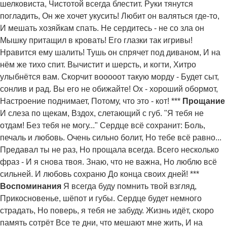
шелковиста, Чистотой всегда блестит. Руки тянутся
погладить, Он же хочет укусить! Любит он валяться где-то,
И мешать хозяйкам спать. Не сердитесь - не со зла он
Мышку притащил в кровать! Его глазки так игривы!
Нравится ему шалить! Тушь он спрячет под диваном, И на
нём же тихо спит. Вычистит и шерсть, и когти, Хитро
улыбнётся вам. Скорчит вооооот такую морду - Будет сыт,
сонлив и рад. Вы его не обижайте! Ох - хороший обормот,
Настроение поднимает, Потому, что это - кот! ***
Прощание
И слеза по щекам, Вздох, слетающий с губ. "Я тебя не
отдам! Без тебя не могу..." Сердце всё сохранит: Боль,
печаль и любовь. Очень сильно болит, Но тебе всё равно...
Предавал ты не раз, Но прощала всегда. Всего несколько
фраз - И я снова твоя. Знаю, что не важна, Но люблю всё
сильней. И любовь сохраню До конца своих дней! ***
Воспоминания
Я всегда буду помнить твой взгляд,
Прикосновенье, шёпот и губы. Сердце будет немного
страдать, Но поверь, я тебя не забуду. Жизнь идёт, скоро
память сотрёт Все те дни, что мешают мне жить, И на