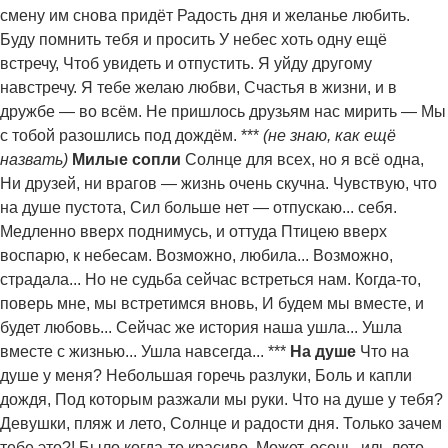
смену им снова придёт Радость дня и желанье любить.
Буду помнить тебя и просить У небес хоть одну ещё
встречу, Чтоб увидеть и отпустить. Я уйду другому
навстречу. Я тебе желаю любви, Счастья в жизни, и в
дружбе — во всём. Не пришлось друзьям нас мирить — Мы
с тобой разошлись под дождём. ***
(не знаю, как ещё
назвать)
Милые сопли
Солнце для всех, но я всё одна,
Ни друзей, ни врагов — жизнь очень скучна. Чувствую, что
на душе пустота, Сил больше нет — отпускаю... себя.
Медленно вверх поднимусь, и оттуда Птицею вверх
воспарю, к небесам. Возможно, любила... Возможно,
страдала... Но не судьба сейчас встреться нам. Когда-то,
поверь мне, мы встретимся вновь, И будем мы вместе, и
будет любовь... Сейчас же история наша ушла... Ушла
вместе с жизнью... Ушла навсегда... ***
На душе
Что на
душе у меня? Небольшая горечь разлуки, Боль и капли
дождя, Под которым разжали мы руки. Что на душе у тебя?
Девушки, пляж и лето, Солнце и радости дня. Только зачем
тебе это?! Было когда-то красиво, Может, осень, иль лето,