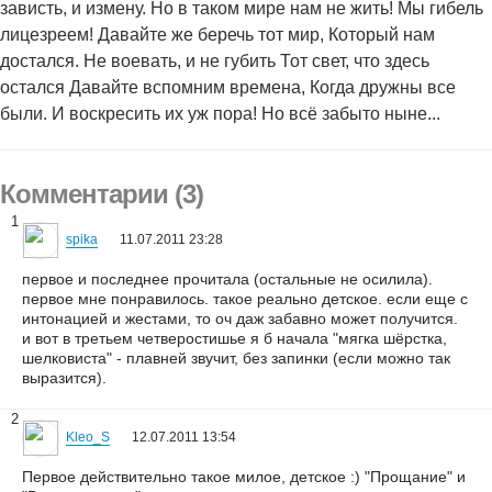
зависть, и измену. Но в таком мире нам не жить! Мы гибель
лицезреем! Давайте же беречь тот мир, Который нам
достался. Не воевать, и не губить Тот свет, что здесь
остался Давайте вспомним времена, Когда дружны все
были. И воскресить их уж пора! Но всё забыто ныне...
Комментарии (3)
1
spika
11.07.2011 23:28
первое и последнее прочитала (остальные не осилила).
первое мне понравилось. такое реально детское. если еще с
интонацией и жестами, то оч даж забавно может получится.
и вот в третьем четверостишье я б начала "мягка шёрстка,
шелковиста" - плавней звучит, без запинки (если можно так
выразится).
2
Kleo_S
12.07.2011 13:54
Первое действительно такое милое, детское :) "Прощание" и