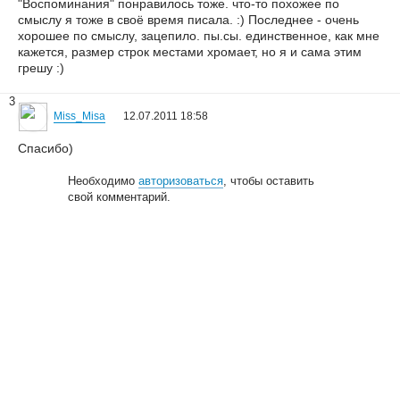
"Воспоминания" понравилось тоже. что-то похожее по
смыслу я тоже в своё время писала. :) Последнее - очень
хорошее по смыслу, зацепило. пы.сы. единственное, как мне
кажется, размер строк местами хромает, но я и сама этим
грешу :)
3
Miss_Misa
12.07.2011 18:58
Спасибо)
Необходимо
авторизоваться
, чтобы оставить
свой комментарий.
© 2006—2026
Creogen! Media Laboratory
. Также выражаем
благодарность
всем
, кто принимал участие в поддержке и развитии
проекта.