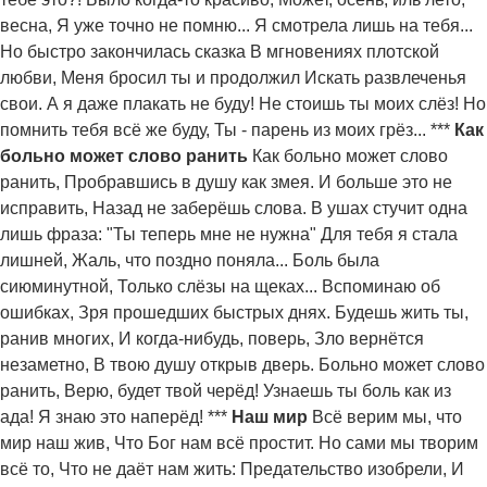
весна, Я уже точно не помню... Я смотрела лишь на тебя...
Но быстро закончилась сказка В мгновениях плотской
любви, Меня бросил ты и продолжил Искать развлеченья
свои. А я даже плакать не буду! Не стоишь ты моих слёз! Но
помнить тебя всё же буду, Ты - парень из моих грёз... ***
Как
больно может слово ранить
Как больно может слово
ранить, Пробравшись в душу как змея. И больше это не
исправить, Назад не заберёшь слова. В ушах стучит одна
лишь фраза: "Ты теперь мне не нужна" Для тебя я стала
лишней, Жаль, что поздно поняла... Боль была
сиюминутной, Только слёзы на щеках... Вспоминаю об
ошибках, Зря прошедших быстрых днях. Будешь жить ты,
ранив многих, И когда-нибудь, поверь, Зло вернётся
незаметно, В твою душу открыв дверь. Больно может слово
ранить, Верю, будет твой черёд! Узнаешь ты боль как из
ада! Я знаю это наперёд! ***
Наш мир
Всё верим мы, что
мир наш жив, Что Бог нам всё простит. Но сами мы творим
всё то, Что не даёт нам жить: Предательство изобрели, И