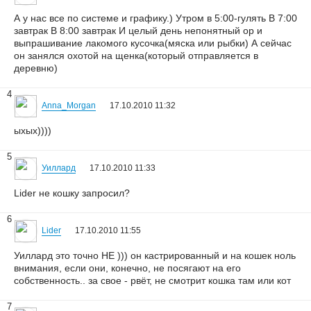
А у нас все по системе и графику.) Утром в 5:00-гулять В 7:00
завтрак В 8:00 завтрак И целый день непонятный ор и
выпрашивание лакомого кусочка(мяска или рыбки) А сейчас
он занялся охотой на щенка(который отправляется в
деревню)
4
Anna_Morgan
17.10.2010 11:32
ыхых))))
5
Уиллард
17.10.2010 11:33
Lider не кошку запросил?
6
Lider
17.10.2010 11:55
Уиллард это точно НЕ ))) он кастрированный и на кошек ноль
внимания, если они, конечно, не посягают на его
собственность.. за свое - рвёт, не смотрит кошка там или кот
7