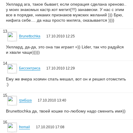
Уиллард ага, такое бывает, если операция сделана хреново..
у моих знакомых кастр.кот метит(!!!) занавески. У нас с этим
все в порядке, никаких признаков мужских желаний ))) Брю,
нифига себе.... да наш просто миляга, оказывается ))))
13
Brunettochka
17.10.2010 12:25
Уиллард, да-да, это она так играет =)) Lider, так что радуйся
и хвали чаще)))))
14
Биссектриса
17.10.2010 12:29
Ему же вчера хозяин спать мешал, вот он и решил отомстить
:)
15
гриБша
17.10.2010 13:40
Brunettochka да, твоей кошке по-любому надо сменить имя))
16
fremail
17.10.2010 17:08