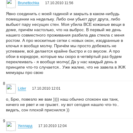
Brunettochka
17.10.2010 11:56
Явно соединить с моей гадиной и закрыть в каком-нибудь
помещении на недельку. Либо они убьют друг друга, либо
выбьют пару несущих стен. Моя убила ВСЕ кожаные вещи в
доме, причём настолько, что на выброс. В первый же день
нашего совместного проживания разбила два стекла с меня
ростом. А про москитные сетки с новых окон, изодранные в
клочья я вообще молчу. Причём мы просто добежать не
успеваем, всё делается крайне быстро и со вкусом. А про
обои в коридоре, которые мы скоро в четвёртый раз будем
переклеивать - я вообще молчу( Да у нас каждый день в
принципе что-то случается.. Уже жалею, что не завела в ЖЖ
мемуары про свою
8
Lider
17.10.2010 12:01
о, Брю, повезло же вам )))) наш обычно спокоен как танк,
ничего не рвет и не грызет.. ну вот сегодня нашло что-то..
видать, сон плохой приснился ))
9
Уиллард
17.10.2010 12:04