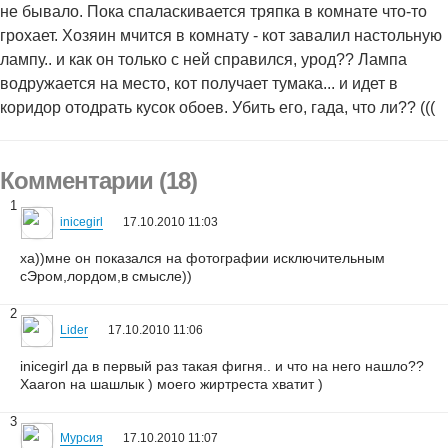
не бывало. Пока спаласкивается тряпка в комнате что-то
грохает. Хозяин мчится в комнату - кот завалил настольную
лампу.. и как он только с ней справился, урод?? Лампа
водружается на место, кот получает тумака... и идет в
коридор отодрать кусок обоев. Убить его, гада, что ли?? (((
Комментарии (18)
1
inicegirl
17.10.2010 11:03
ха))мне он показался на фотографии исключительным
сЭром,лордом,в смысле))
2
Lider
17.10.2010 11:06
inicegirl да в первый раз такая фигня.. и что на него нашло??
Xaaron на шашлык ) моего жиртреста хватит )
3
Мурсия
17.10.2010 11:07