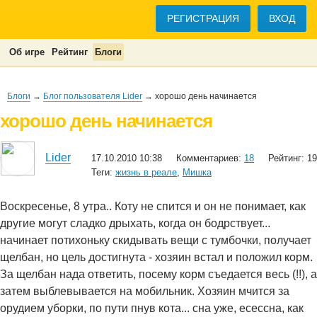
РЕГИСТРАЦИЯ
ВХОД
Об игре
Рейтинг
Блоги
Блоги
→
Блог пользователя Lider
→ хорошо день начинается
хорошо день начинается
Lider
17.10.2010 10:38
Комментариев:
18
Рейтинг: 19
Теги:
жизнь в реале
,
Мишка
Воскресенье, 8 утра.. Коту не спится и он не понимает, как
другие могут сладко дрыхать, когда он бодрствует...
начинает потихоньку скидывать вещи с тумбочки, получает
щелбан, но цель достигнута - хозяин встал и положил корм.
За щелбан нада ответить, посему корм съедается весь (!!), а
затем выблевывается на мобильник. Хозяин мчится за
орудием уборки, по пути пнув кота... сна уже, есессна, как