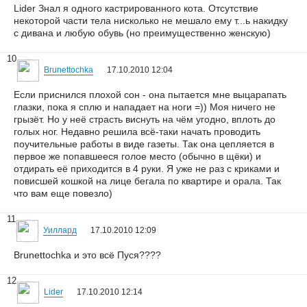
Lider Знал я одного кастрированного кота. Отсутствие
некоторой части тела нисколько не мешало ему т...ь накидку
с дивана и любую обувь (но преимущественно женскую)
10
Brunettochka
17.10.2010 12:04
Если приснился плохой сон - она пытается мне выцарапать
глазки, пока я сплю и нападает на ноги =)) Моя ничего не
грызёт. Но у неё страсть виснуть на чём угодно, вплоть до
голых ног. Недавно решила всё-таки начать проводить
поучительные работы в виде газеты. Так она цепляется в
первое же попавшееся голое место (обычно в щёки) и
отдирать её приходится в 4 руки. Я уже не раз с криками и
повисшей кошкой на лице бегала по квартире и орала. Так
что вам еще повезло)
11
Уиллард
17.10.2010 12:09
Brunettochka и это всё Пуся????
12
Lider
17.10.2010 12:14