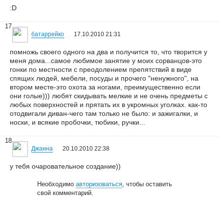
:D
17
батаррейко
17.10.2010 21:31
помножь своего одного на два и получится то, что творится у
меня дома...самое любимое занятие у моих сорванцов-это
гонки по местности с преодолением препятствий в виде
спящих людей, мебели, посуды и прочего "ненужного", на
втором месте-это охота за ногами, преимущественно если
они голые))) любят скидывать мелкие и не очень предметы с
любых поверхностей и прятать их в укромных уголках. как-то
отодвигали диван-чего там только не было: и зажигалки, и
носки, и всякие пробочки, тюбики, ручки...
18
Джанна
20.10.2010 22:38
у тебя очаровательное создание))
Необходимо
авторизоваться
, чтобы оставить
свой комментарий.