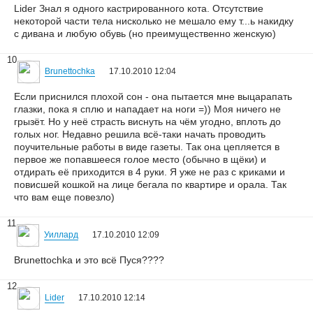
Lider Знал я одного кастрированного кота. Отсутствие
некоторой части тела нисколько не мешало ему т...ь накидку
с дивана и любую обувь (но преимущественно женскую)
10
Brunettochka
17.10.2010 12:04
Если приснился плохой сон - она пытается мне выцарапать
глазки, пока я сплю и нападает на ноги =)) Моя ничего не
грызёт. Но у неё страсть виснуть на чём угодно, вплоть до
голых ног. Недавно решила всё-таки начать проводить
поучительные работы в виде газеты. Так она цепляется в
первое же попавшееся голое место (обычно в щёки) и
отдирать её приходится в 4 руки. Я уже не раз с криками и
повисшей кошкой на лице бегала по квартире и орала. Так
что вам еще повезло)
11
Уиллард
17.10.2010 12:09
Brunettochka и это всё Пуся????
12
Lider
17.10.2010 12:14