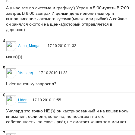
А у нас все по системе и графику.) Утром в 5:00-гулять В 7:00
завтрак В 8:00 завтрак И целый день непонятный ор и
выпрашивание лакомого кусочка(мяска или рыбки) А сейчас
он занялся охотой на щенка(который отправляется в
деревню)
4
Anna_Morgan
17.10.2010 11:32
ыхых))))
5
Уиллард
17.10.2010 11:33
Lider не кошку запросил?
6
Lider
17.10.2010 11:55
Уиллард это точно НЕ ))) он кастрированный и на кошек ноль
внимания, если они, конечно, не посягают на его
собственность.. за свое - рвёт, не смотрит кошка там или кот
7