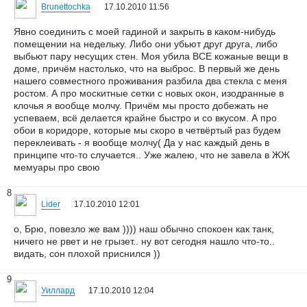
Brunettochka
17.10.2010 11:56
Явно соединить с моей гадиной и закрыть в каком-нибудь
помещении на недельку. Либо они убьют друг друга, либо
выбьют пару несущих стен. Моя убила ВСЕ кожаные вещи в
доме, причём настолько, что на выброс. В первый же день
нашего совместного проживания разбила два стекла с меня
ростом. А про москитные сетки с новых окон, изодранные в
клочья я вообще молчу. Причём мы просто добежать не
успеваем, всё делается крайне быстро и со вкусом. А про
обои в коридоре, которые мы скоро в четвёртый раз будем
переклеивать - я вообще молчу( Да у нас каждый день в
принципе что-то случается.. Уже жалею, что не завела в ЖЖ
мемуары про свою
8
Lider
17.10.2010 12:01
о, Брю, повезло же вам )))) наш обычно спокоен как танк,
ничего не рвет и не грызет.. ну вот сегодня нашло что-то..
видать, сон плохой приснился ))
9
Уиллард
17.10.2010 12:04