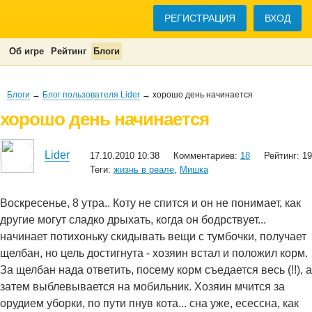
РЕГИСТРАЦИЯ
ВХОД
Об игре
Рейтинг
Блоги
Блоги
→
Блог пользователя Lider
→ хорошо день начинается
хорошо день начинается
Lider
17.10.2010 10:38
Комментариев:
18
Рейтинг: 19
Теги:
жизнь в реале
,
Мишка
Воскресенье, 8 утра.. Коту не спится и он не понимает, как
другие могут сладко дрыхать, когда он бодрствует...
начинает потихоньку скидывать вещи с тумбочки, получает
щелбан, но цель достигнута - хозяин встал и положил корм.
За щелбан нада ответить, посему корм съедается весь (!!), а
затем выблевывается на мобильник. Хозяин мчится за
орудием уборки, по пути пнув кота... сна уже, есессна, как