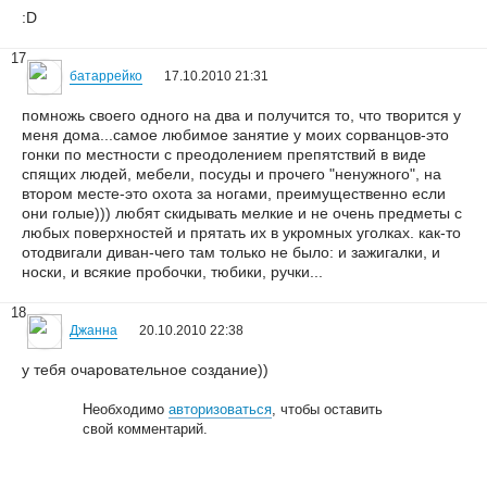
:D
17
батаррейко
17.10.2010 21:31
помножь своего одного на два и получится то, что творится у
меня дома...самое любимое занятие у моих сорванцов-это
гонки по местности с преодолением препятствий в виде
спящих людей, мебели, посуды и прочего "ненужного", на
втором месте-это охота за ногами, преимущественно если
они голые))) любят скидывать мелкие и не очень предметы с
любых поверхностей и прятать их в укромных уголках. как-то
отодвигали диван-чего там только не было: и зажигалки, и
носки, и всякие пробочки, тюбики, ручки...
18
Джанна
20.10.2010 22:38
у тебя очаровательное создание))
Необходимо
авторизоваться
, чтобы оставить
свой комментарий.