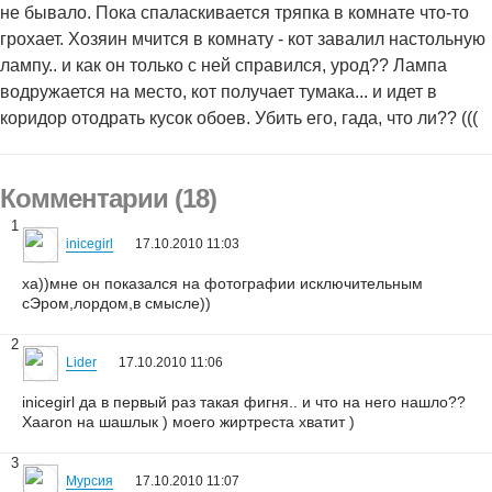
не бывало. Пока спаласкивается тряпка в комнате что-то
грохает. Хозяин мчится в комнату - кот завалил настольную
лампу.. и как он только с ней справился, урод?? Лампа
водружается на место, кот получает тумака... и идет в
коридор отодрать кусок обоев. Убить его, гада, что ли?? (((
Комментарии (18)
1
inicegirl
17.10.2010 11:03
ха))мне он показался на фотографии исключительным
сЭром,лордом,в смысле))
2
Lider
17.10.2010 11:06
inicegirl да в первый раз такая фигня.. и что на него нашло??
Xaaron на шашлык ) моего жиртреста хватит )
3
Мурсия
17.10.2010 11:07