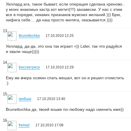
Уиллард ага, такое бывает, если операция сделана хреново..
у моих знакомых кастр.кот метит(!!!) занавески. У нас с этим
все в порядке, никаких признаков мужских желаний ))) Брю,
нифига себе.... да наш просто миляга, оказывается ))))
13
Brunettochka
17.10.2010 12:25
Уиллард, да-да, это она так играет =)) Lider, так что радуйся
и хвали чаще)))))
14
Биссектриса
17.10.2010 12:29
Ему же вчера хозяин спать мешал, вот он и решил отомстить
:)
15
гриБша
17.10.2010 13:40
Brunettochka да, твоей кошке по-любому надо сменить имя))
16
fremail
17.10.2010 17:08