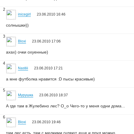
2
inicegirl
23.06.2010 16:46
солнышки))
3
Bloxi
23.06.2010 17:06
ахах) очки охуенные)
4
Nastiii
23.06.2010 17:21
а мне футболка нравится :D пысы красивые)
5
Мурушка
23.06.2010 18:37
А где там в Жулебино лес? О_о Чего-то у меня одни дома...
6
Bloxi
23.06.2010 19:46
там лес есть, там с мелкими гуляют, еще и пруд можно