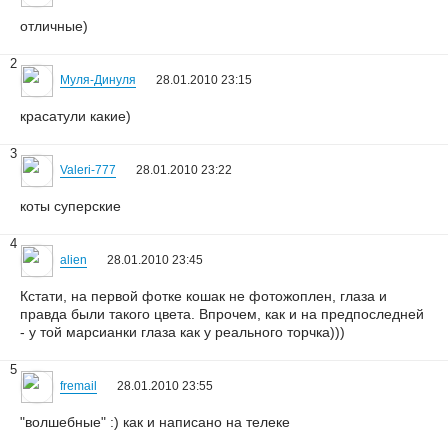
отличные)
2
Муля-Динуля
28.01.2010 23:15
красатули какие)
3
Valeri-777
28.01.2010 23:22
коты суперские
4
alien
28.01.2010 23:45
Кстати, на первой фотке кошак не фотожоплен, глаза и
правда были такого цвета. Впрочем, как и на предпоследней
- у той марсианки глаза как у реального торчка)))
5
fremail
28.01.2010 23:55
"волшебные" :) как и написано на телеке