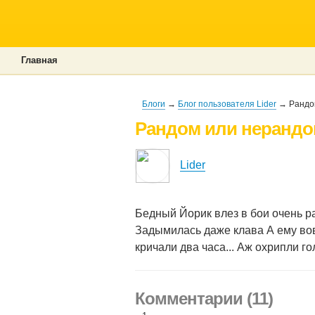
Главная
Блоги
→
Блог пользователя Lider
→ Рандом
Рандом или нерандом
Lider
Бедный Йорик влез в бои очень р
Задымилась даже клава А ему вов
кричали два часа... Аж охрипли г
Комментарии (11)