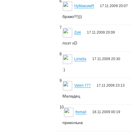
6
НуМаксимЯ
17.11.2009 20:07
браво!!!)))
7
Zuki
17.11.2009 20:09
поэт xD
8
Lirriella
17.11.2009 20:30
:)
9
Valeri-777
17.11.2009 23:13
Маладец
10
fremail
18.11.2009 00:19
прикольна