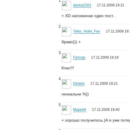
1
dasha2203
17.11.2009 19:11
+ ХD напоминае один пост...
2
Tokio_Hotel_Fan
17.11.2009 19
браво))) +
3
Пупсар
17.11.2009 19:19
Клас!!!
4
Delaila
17.11.2009 19:21
гениальне %))
5
Мария9
17.11.2009 19:40
+ хорошо получилось.)А я уже поте