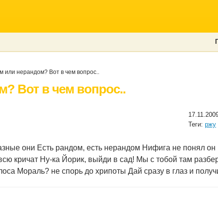
 или нерандом? Вот в чем вопрос..
? Вот в чем вопрос..
17.11.200
Теги:
ржу
азные они Есть рандом, есть нерандом Нифига не понял он
сю кричат Ну-ка Йорик, выйди в сад! Мы с тобой там разбе
олоса Мораль? не спорь до хрипоты Дай сразу в глаз и получ