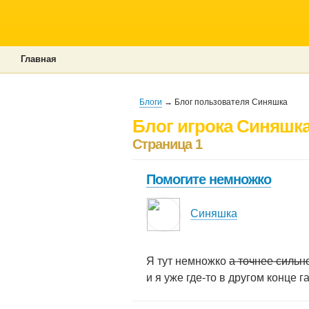
Главная
Блоги
→ Блог пользователя Синяшка
Блог игрока Синяшк
Страница 1
Помогите немножко
Синяшка
Я тут немножко
а точнее сильн
и я уже где-то в другом конце га