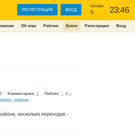
Онлайн
23:46
РЕГИСТРАЦИЯ
ВХОД
5
Главная
Об игре
Рейтинг
Блоги
Регистрация
Вход
2
Комментариев:
2
Рейтинг:
↑
-2
↓
вопрос
,
новичок
районе, несколько переходов -