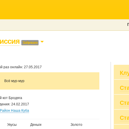
иссия
Заброшен
й раз онлайн: 27.05.2017
Кл
Всё мур-мур
Ст
Кл
че
 кот Бродяга
Ст
Вы
дения: 24.02.2017
Пр
Район Наша Куба
Вы
Ст
20
Пр
20
Сум
Укусы
Деньги
Золото
20