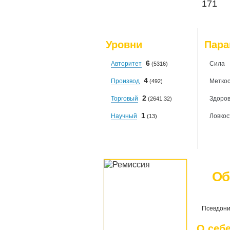
171
Уровни
Пар
6
Авторитет
Сила
(5316)
4
Производ
Меткос
(492)
2
Торговый
Здоро
(2641.32)
1
Научный
Ловкос
(13)
Об
Псевдони
О себ