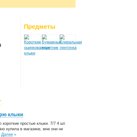
ймано мышек: 0
26-08-03
: 0
26-08-04
: 0
26-08-05
: 0
26-08-06
: 0
Предметы
26-08-07
: 0
3
г
рю клыки
 короткие простые клыки. 7/7 4 шт.
но купила в магазине, мне они не
.
Далее
»