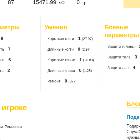
87
15471.99
0
чО
гр
По
20
20
20
20
аметры
Умения
Боевые
20
параметры
6
1
Короткиe когти
(27.97)
Защита головы
7
0
ть
Длинные когти
(2.97)
3
Защита тела
6
1
вье
Короткие клыки
(26.83)
4
Защита лап
2
0
ть
Длинные клыки
(1.25)
0
Ремонт
(377)
Бло
 игроке
Пода
Подарю
м: Ремиссия
Случай
нужны
е