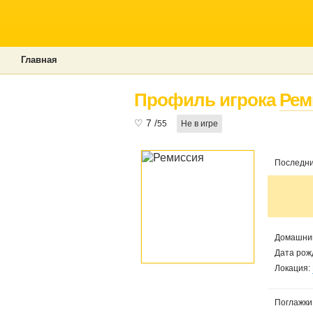
Главная
Профиль игрока
Рем
♡
7
/
55
Не в игре
Последни
Домашний
Дата рож
Локация:
Поглажки