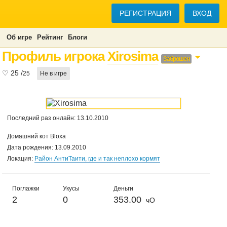
РЕГИСТРАЦИЯ
ВХОД
Об игре
Рейтинг
Блоги
Профиль игрока
Xirosima
Заброшен
♡
25
/
25
Не в игре
Последний раз онлайн: 13.10.2010
Домашний кот Bloxa
Дата рождения: 13.09.2010
Локация:
Район АнтиТаити, где и так неплохо кормят
Поглажки
Укусы
Деньги
2
0
353.00
чО