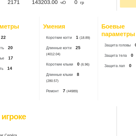
2171
143203.00
0
чО
гр
По
20
20
20
20
аметры
Умения
Боевые
20
параметры
22
1
Короткиe когти
(18.89)
Защита головы
20
25
ть
Длинные когти
(4012.04)
0
Защита тела
17
вье
0
Короткие клыки
(6.96)
0
Защита лап
14
ть
8
Длинные клыки
(280.57)
7
Ремонт
(44989)
 игроке
м: Серёга