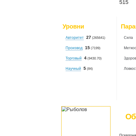
515
Уровни
Пар
27
Авторитет
Сила
(265641)
15
Производ
Меткос
(7199)
4
Торговый
Здоро
(9430.70)
5
Научный
Ловкос
(84)
Об
Псевдони