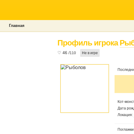
Главная
Профиль игрока
Рыб
♡
46
/
110
Не в игре
Последни
Кот-монс
Дата рож
Локация:
Поглажки