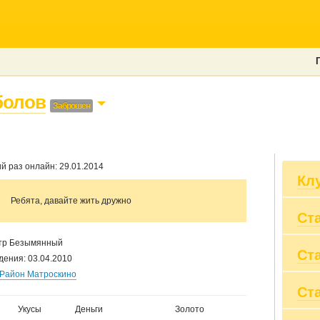
олов
Заброшен
й раз онлайн: 29.01.2014
Кл
Ребята, давайте жить дружно
Ст
{+_
Pri
Dep
тр Безымянный
Ст
Bes
Вы
дения: 03.04.2010
Пр
Район Матроскино
Вы
Ст
20
Пр
20
Су
Укусы
Деньги
Золото
20