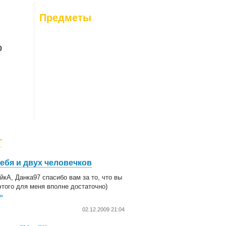
26-08-06
: 0
Предметы
26-08-07
: 0
0
г
себя и двух человечков
йкА, Данка97 спасибо вам за то, что вы
.этого для меня вполне достаточно)
»
02.12.2009 21:04