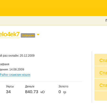
elo4ek7
Заброшен
й раз онлайн: 20.12.2009
Ст
Нафаня
дения: 14.08.2009
Ст
Вы
Район сиамских кошек
Пр
Вы
Ст
20
Пр
Укусы
Деньги
Золото
20
Су
34
840.73
0
чО
гр
20
По
20
20
20