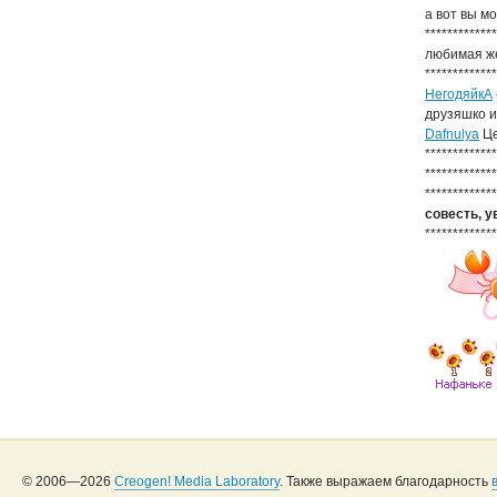
а вот вы мо
************
любимая 
************
НегодяйкА
друзяшко 
Dafnulya
Це
************
************
************
совесть, у
************
© 2006—2026
Creogen! Media Laboratory
. Также выражаем благодарность