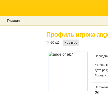
Главная
Профиль игрока
ang
♡
60
/
25
Не в игре
Последни
Котище 
Дата рож
Локация:
Поглажки
26