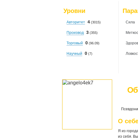
Уровни
Пар
4
Авторитет
Сила
(3015)
3
Производ
Меткос
(355)
0
Торговый
Здоро
(96.09)
0
Научный
Ловкос
(7)
Об
Псевдони
О себ
Я из город
из себя. В