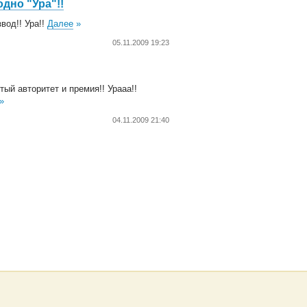
дно "Ура"!!
звод!! Ура!!
Далее
»
05.11.2009 19:23
тый авторитет и премия!! Урааа!!
»
04.11.2009 21:40