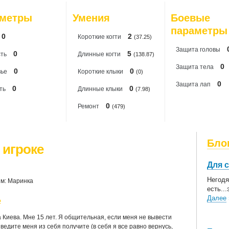
20
аметры
Умения
Боевые
20
параметры
0
2
Короткиe когти
(37.25)
Защита головы
0
5
ть
Длинные когти
(138.87)
0
Защита тела
0
0
вье
Короткие клыки
(0)
0
Защита лап
0
0
ть
Длинные клыки
(7.98)
0
Ремонт
(479)
Бло
 игроке
Для 
Негодя
м: Маринка
есть..
Далее
е
а Киева. Мне 15 лет. Я общительная, если меня не вывести
ыведите меня из себя получите (в себя я все равно вернусь,