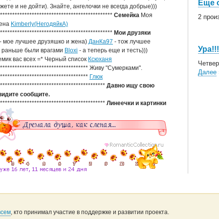
Еще о
жете и не дойти). Знайте, ангелочки не всегда добрые)))
***********************************************
Семейка
Моя
2 прои
жена
Kimberly(НегодяйкА)
***********************************************
Мои друзяки
- мое лучшее друзяшко и жена)
ДанКа97
- тож лучшее
Ура!!!
и раньше были врагами
Bloxi
- а теперь еще и тесть)))
мик вас всех =* Черный список
Ксюханя
Четвер
************************************* Живу "Сумерками".
Далее
*************************************
Глюк
********************************************
Давно ищу свою
видите сообщите.
********************************************
Линеечки и картинки
всем
, кто принимал участие в поддержке и развитии проекта.