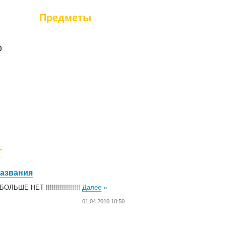
26-08-06
: 0
Предметы
26-08-07
: 0
0
г
названия
ОЛЬШЕ НЕТ !!!!!!!!!!!!!!!!!
Далее
»
01.04.2010 18:50