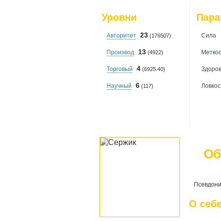
Уровни
Пар
23
Авторитет
Сила
(176507)
13
Производ
Меткос
(4922)
4
Торговый
Здоро
(6925.40)
6
Научный
Ловкос
(117)
Об
Псевдони
О себ