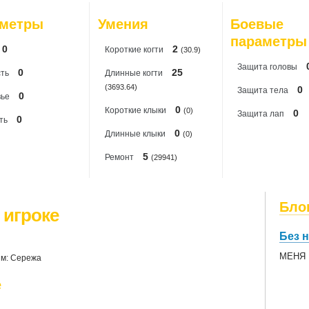
20
аметры
Умения
Боевые
20
параметры
0
2
Короткиe когти
(30.9)
Защита головы
0
25
ть
Длинные когти
(3693.64)
0
Защита тела
0
вье
0
Короткие клыки
(0)
0
Защита лап
0
ть
0
Длинные клыки
(0)
5
Ремонт
(29941)
Бло
 игроке
Без 
МЕНЯ Б
м: Сережа
е