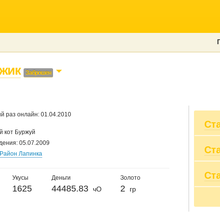
жик
Заброшен
й раз онлайн: 01.04.2010
Ст
 кот Буржуй
дения: 05.07.2009
Ст
Вы
Район Лапинка
Пр
Вы
Ст
20
Пр
Укусы
Деньги
Золото
20
Су
1625
44485.83
2
чО
гр
20
По
20
20
20