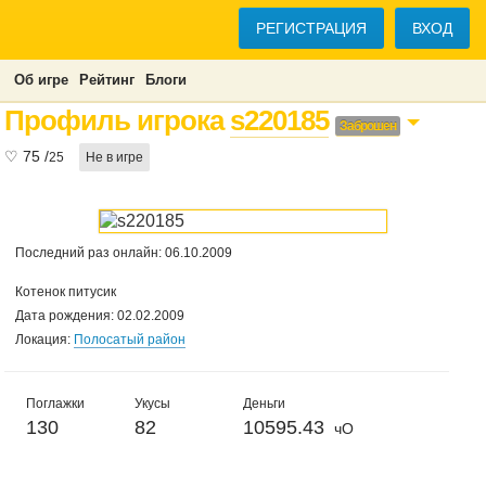
РЕГИСТРАЦИЯ
ВХОД
Об игре
Рейтинг
Блоги
Профиль игрока
s220185
Заброшен
♡
75
/
25
Не в игре
Последний раз онлайн: 06.10.2009
Котенок питусик
Дата рождения: 02.02.2009
Локация:
Полосатый район
Поглажки
Укусы
Деньги
130
82
10595.43
чО