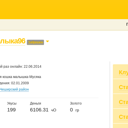
лыка96
Заброшен
й раз онлайн: 22.06.2014
Кл
 кошка малышка-Мусяка
дения: 02.01.2009
Ст
ЗА
Чеширский район
По
cat
Ст
Вы
Укусы
Деньги
Золото
Пр
199
6106.31
0
чО
гр
Вы
Ст
20
Пр
20
Су
20