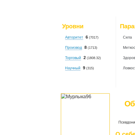
Уровни
Пар
6
Авторитет
Сила
(7017)
8
Производ
Меткос
(1713)
2
Торговый
Здоро
(1808.32)
9
Научный
Ловкос
(315)
Об
Псевдони
О себ