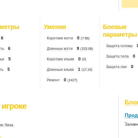
По
20
20
20
20
аметры
Умения
Боевые
20
параметры
6
0
Короткиe когти
(7.86)
Защита головы
6
9
ть
Длинные когти
(333.08)
0
Защита тела
5
0
вье
Короткие клыки
(0)
0
Защита лап
5
1
ть
Длинные клыки
(17.24)
0
Ремонт
(1427)
Бло
 игроке
Прод
Заливн
м: Лиза
е