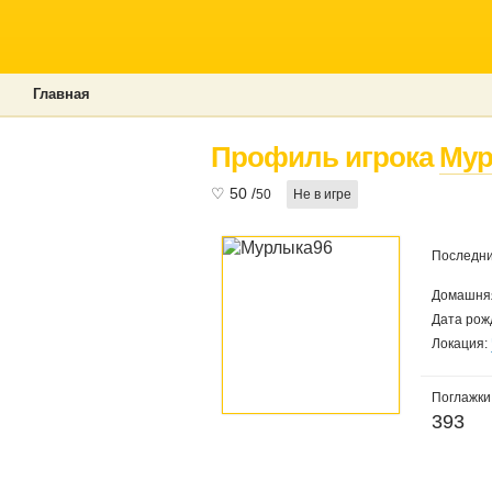
Главная
Профиль игрока
Мур
♡
50
/
50
Не в игре
Последни
Домашняя
Дата рож
Локация:
Поглажки
393