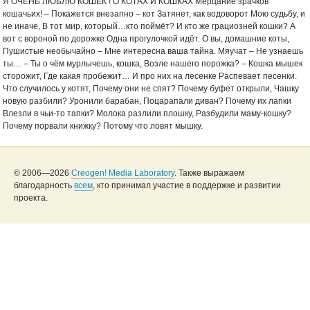
Я ОЧЕНЬ ЛЮБЛЮ КОШЕК ! О КОТАХ И КОШКАХ Мерцание зрачков
кошачьих! – Покажется внезапно – кот Затянет, как водоворот Мою судьбу, и
не иначе, В тот мир, который…кто поймёт? И кто же грациозней кошки? А
вот с вороной по дорожке Одна прогулочкой идёт. О вы, домашние коты,
Пушистые необычайно – Мне интересна ваша тайна. Мяучат – Не узнаешь
ты… – Ты о чём мурлычешь, кошка, Возле нашего порожка? – Кошка мышек
сторожит, Где какая пробежит… И про них на лесенке Распевает песенки.
Что случилось у котят, Почему они не спят? Почему буфет открыли, Чашку
новую разбили? Уронили барабан, Поцарапали диван? Почему их лапки
Влезли в чьи-то тапки? Молока разлили плошку, Разбудили маму-кошку?
Почему порвали книжку? Потому что ловят мышку.
© 2006—2026
Creogen! Media Laboratory
. Также выражаем
благодарность
всем
, кто принимал участие в поддержке и развитии
проекта.