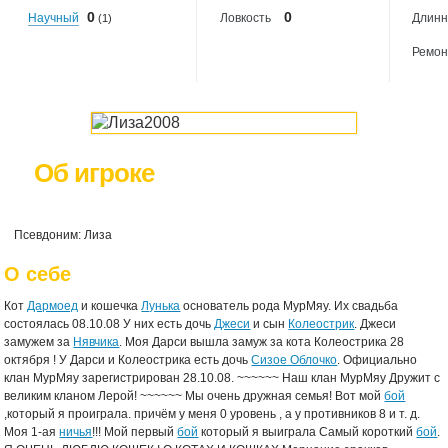
0
0
Научный
Ловкость
Длинн
(1)
Ремон
Об игроке
Псевдоним: Лиза
О себе
Кот
Дармоед
и кошечка
Лунька
основатель рода МурМяу. Их свадьба
состоялась 08.10.08 У них есть дочь
Джеси
и сын
Колеострик
. Джеси
замужем за
Нявчика
. Моя Дарси вышла замуж за кота Колеострика 28
октября ! У Дарси и Колеострика есть дочь
Сизое Облочко
. Официально
клан МурМяу зарегистрирован 28.10.08. ~~~~~~ Наш клан МурМяу Дружит с
великим кланом Лерой! ~~~~~~ Мы очень дружная семья! Вот мой
бой
,который я проиграла. причём у меня 0 уровень , а у противников 8 и т. д.
Моя 1-ая
ничья
!!! Мой первый
бой
который я выиграла Самый короткий
бой
.