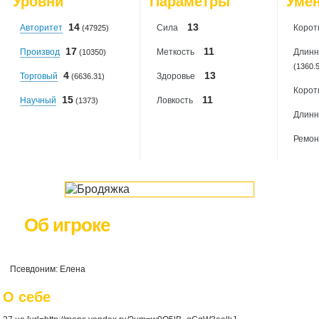
Уровни
Параметры
Уме
2026-08-07
: 0
14
13
Авторитет
Сила
Корот
(47925)
17
11
Производ
Меткость
Длинн
(10350)
(1360.
4
13
Торговый
Здоровье
(6636.31)
Корот
15
11
Научный
Ловкость
(1373)
Длинн
Ремон
Об игроке
Псевдоним: Елена
О себе