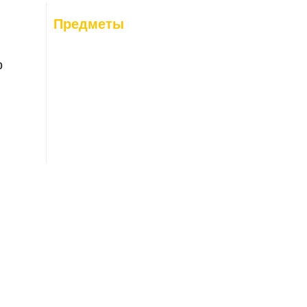
26-08-06
: 0
Предметы
26-08-07
: 0
0