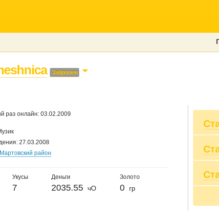
meshnica
Заброшен
й раз онлайн: 03.02.2009
Ст
Музик
дения: 27.03.2008
Ст
Вы
Мартовский район
Пр
Вы
Ст
20
Пр
Укусы
Деньги
Золото
20
Сум
7
2035.55
0
чО
гр
20
По
20
20
20