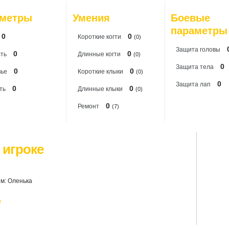
20
аметры
Умения
Боевые
20
параметры
0
0
Короткиe когти
(0)
Защита головы
0
0
ть
Длинные когти
(0)
0
Защита тела
0
0
вье
Короткие клыки
(0)
0
Защита лап
0
0
ть
Длинные клыки
(0)
0
Ремонт
(7)
 игроке
м: Оленька
е