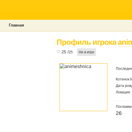
Главная
Профиль игрока
ani
♡
25
/
25
Не в игре
Последни
Котенок 
Дата рож
Локация:
Поглажки
26