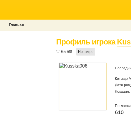
Главная
Профиль игрока
Kus
♡
65
/
65
Не в игре
Последни
Котище М
Дата рож
Локация:
Поглажки
610