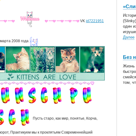
=Сли
Истори
(Slink
VK
id7221951
один и
игруше
Далее
 марта 2008 года
Без 
Жизнь 
быстро
смейся
том, чт
Пусть старо, как мир, понятье, Корча,
ворот, Практикуем мы к проклятьям Современнейший