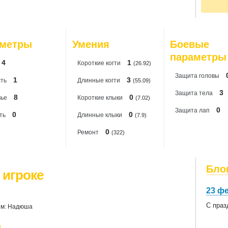
По
20
20
20
20
аметры
Умения
Боевые
20
20
параметры
4
1
Короткиe когти
(26.92)
Защита головы
1
3
ть
Длинные когти
(55.09)
3
Защита тела
8
0
вье
Короткие клыки
(7.02)
0
Защита лап
0
0
ть
Длинные клыки
(7.9)
0
Ремонт
(322)
Бло
 игроке
23 ф
С праз
им: Надюша
е