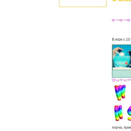
В игре с 10
порча, при