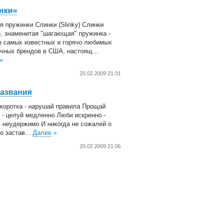
нки=
я пружинки Слинки (Slinky) Слинки
y), знаменитая "шагающая" пружинка -
з самых известных и горячо любимых
чных брендов в США, настоящ...
»
20.02.2009 21:31
названия
коротка - нарушай правила Прощай
 - целуй медленно Люби искренно -
 неудержимо И никогда не сожалей о
о застав...
Далее
»
20.02.2009 21:06