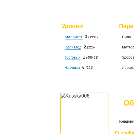
Уровни
Пар
3
Авторитет
Сила
(1991)
2
Производ
Меткос
(220)
1
Торговый
Здоро
(496.39)
6
Научный
Ловкос
(121)
Об
Псевдон
О себ