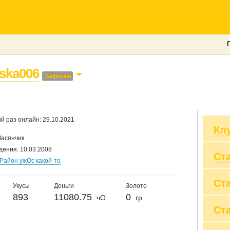
ska006
Заброшен
й раз онлайн: 29.10.2021
Кл
асянчик
дения: 10.03.2008
Ст
По
Район ужОс какой-то
Та
kot
Ст
Вы
ЗА
Укусы
Деньги
Золото
Пр
МИ
893
11080.75
0
чО
гр
Вы
Лю
Ст
20
Пр
20
Су
20