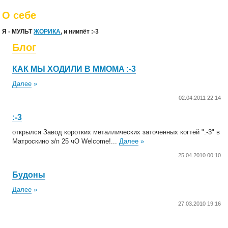
О себе
Я - МУЛЬТ
ЖОРИКА
, и ниипёт :-3
Блог
КАК МЫ ХОДИЛИ В MMOMA :-3
Далее
»
02.04.2011 22:14
:-3
открылся Завод коротких металлических заточенных когтей ":-3" в
Матроскино з/п 25 чО Welcome!...
Далее
»
25.04.2010 00:10
Будоны
Далее
»
27.03.2010 19:16