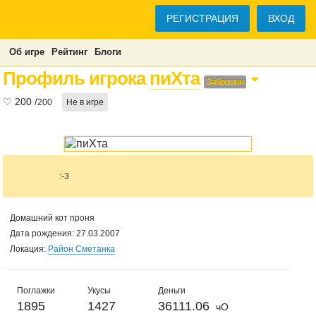
РЕГИСТРАЦИЯ
ВХОД
Об игре
Рейтинг
Блоги
Профиль игрока
пиХта
Заброшен
♡
200
/
200
Не в игре
:-3
Домашний кот проня
Дата рождения: 27.03.2007
Локация:
Район Сметанка
Поглажки
Укусы
Деньги
1895
1427
36111.06
чО