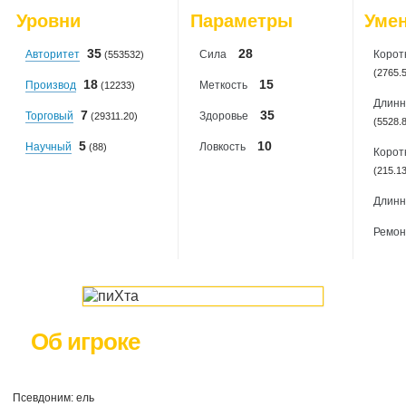
2026-08-08
: 0
Уровни
Параметры
Уме
2026-08-09
: 0
35
28
Авторитет
Сила
Корот
(553532)
(2765.
18
15
Производ
Меткость
(12233)
Длинн
7
35
Торговый
Здоровье
(29311.20)
(5528.
5
10
Научный
Ловкость
(88)
Корот
(215.1
Длинн
Ремон
Об игроке
Псевдоним: ель