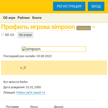
РЕГИСТРАЦИЯ
ВХОД
Об игре
Рейтинг
Блоги
Профиль игрока
simpson
Заброшен
♡
50
/
25
Не в игре
Последний раз онлайн: 03.08.2023
o_O
Кот-монстр firefox
Дата рождения: 01.01.1000
Локация:
Район ужОс какой-то
Поглажки
Укусы
Деньги