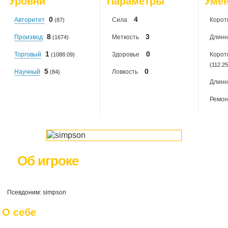
Уровни
Параметры
Уме
2026-08-07
: 0
0
4
Авторитет
Сила
Корот
(87)
8
3
Производ
Меткость
Длинн
(1674)
1
0
Торговый
Здоровье
Корот
(1088.09)
(112.25
5
0
Научный
Ловкость
(84)
Длинн
Ремон
Об игроке
Псевдоним: simpson
О себе