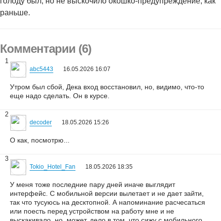
голоду был, но не выскочило окошко-предупреждение, как
раньше.
Комментарии (6)
1
abc5443
16.05.2026 16:07
Утром был сбой, Дека вход восстановил, но, видимо, что-то
еще надо сделать. Он в курсе.
2
decoder
18.05.2026 15:26
О как, посмотрю...
3
Tokio_Hotel_Fan
18.05.2026 18:35
У меня тоже последние пару дней иначе выглядит
интерфейс. С мобильной версии вылетает и не дает зайти,
так что тусуюсь на десктопной. А напоминание расчесаться
или поесть перед устройством на работу мне и не
выскакивало, но, может, дело в том, что сижу с мобильного