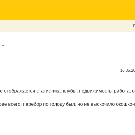
a
→
16.05.2
 отображается статистика: клубы, недвижимость, работа, охо
рее всего, перебор по голоду был, но не выскочило окошко