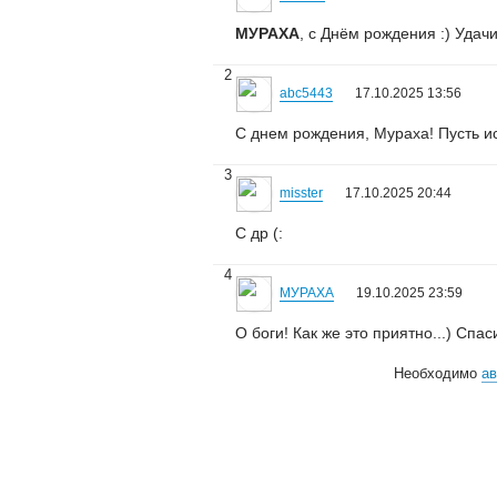
МУРАХА
, с Днём рождения :) Удачи
2
abc5443
17.10.2025 13:56
С днем рождения, Мураха! Пусть ис
3
misster
17.10.2025 20:44
С др (:
4
МУРАХА
19.10.2025 23:59
О боги! Как же это приятно...) Спа
Необходимо
ав