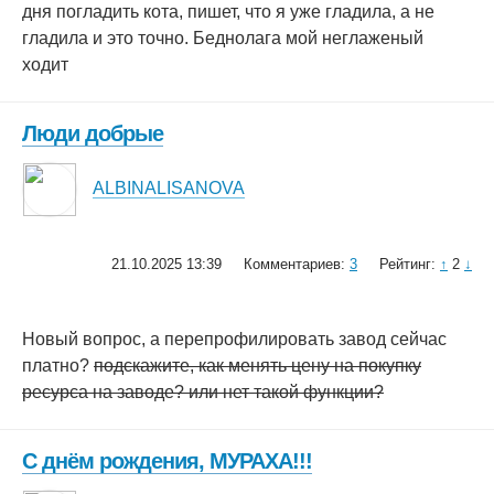
дня погладить кота, пишет, что я уже гладила, а не
гладила и это точно. Беднолага мой неглаженый
ходит
Люди добрые
ALBINALISANOVA
21.10.2025 13:39
Комментариев:
3
Рейтинг:
↑
2
↓
Новый вопрос, а перепрофилировать завод сейчас
платно?
подскажите, как менять цену на покупку
ресурса на заводе? или нет такой функции?
С днём рождения, МУРАХА!!!