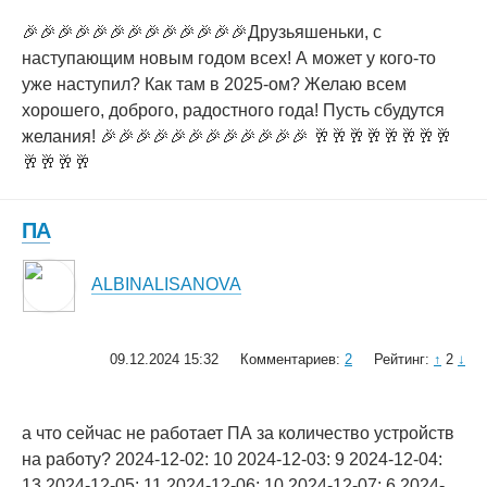
🎉🎉🎉🎉🎉🎉🎉🎉🎉🎉🎉🎉🎉Друзьяшеньки, с
наступающим новым годом всех! А может у кого-то
уже наступил? Как там в 2025-ом? Желаю всем
хорошего, доброго, радостного года! Пусть сбудутся
желания! 🎉🎉🎉🎉🎉🎉🎉🎉🎉🎉🎉🎉 🥂🥂🥂🥂🥂🥂🥂🥂
🥂🥂🥂🥂
ПА
ALBINALISANOVA
09.12.2024 15:32
Комментариев:
2
Рейтинг:
↑
2
↓
а что сейчас не работает ПА за количество устройств
на работу? 2024-12-02: 10 2024-12-03: 9 2024-12-04:
13 2024-12-05: 11 2024-12-06: 10 2024-12-07: 6 2024-