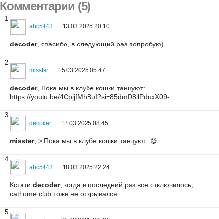
Комментарии (5)
1
abc5443
13.03.2025 20:10
decoder
, спасибо, в следующий раз попробую)
2
misster
15.03.2025 05:47
decoder
, Пока мы в клубе кошки танцуют:
https://youtu.be/4CpijfMhBuI?si=85dmD8ilPduxX09-
3
decoder
17.03.2025 08:45
misster
, > Пока мы в клубе кошки танцуют: 😅
4
abc5443
18.03.2025 22:24
Кстати,
decoder
, когда в последний раз все отключилось,
cathome.club тоже не открывался
5