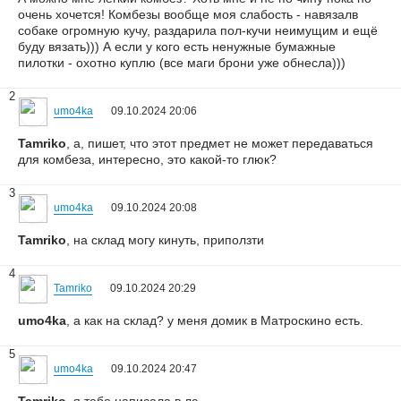
очень хочется! Комбезы вообще моя слабость - навязалв
собаке огромную кучу, раздарила пол-кучи неимущим и ещё
буду вязать))) А если у кого есть ненужные бумажные
пилотки - охотно куплю (все маги брони уже обнесла)))
2
umo4ka
09.10.2024 20:06
Tamriko
, а, пишет, что этот предмет не может передаваться
для комбеза, интересно, это какой-то глюк?
3
umo4ka
09.10.2024 20:08
Tamriko
, на склад могу кинуть, приползти
4
Tamriko
09.10.2024 20:29
umo4ka
, а как на склад? у меня домик в Матроскино есть.
5
umo4ka
09.10.2024 20:47