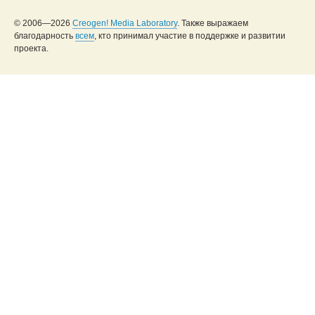
© 2006—2026
Creogen! Media Laboratory
. Также выражаем
благодарность
всем
, кто принимал участие в поддержке и развитии
проекта.