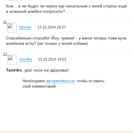
Кхм... а не будет ли через чур нахальным с моей стороы ещё
и кожаный комбез попросить?...
11
Tamriko
13.10.2024 16:57
Спасибинько-спасибо! Йоу, чуваки! - у меня теперь тоже куча
комбезов есть!! (не только у моей собаки)
12
umo4ka
13.10.2024 19:01
Tamriko
, ура! носи на здоровье!
Необходимо
авторизоваться
, чтобы оставить
свой комментарий.