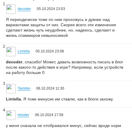
1
decoder
05.10.2024 23:03
Я периодически тоже по ним прохожусь и думаю над
вариантами защиты от них. Скорее всего эти изменения
сделают жизнь чуть неудобнее, но, надеюсь, сделают и
жизнь спаммеров невыносимой.
2
Lirriella
05.10.2024 23:08
decoder
, спасибо! Может, давать возможность писать в блог
после какого-то действия в игре? Например, если устройств
на работу больше 0
3
Tamriko
06.10.2024 11:30
Lirriella
, Я тоже минусик им ставлю, как в блоги захожу.
4
misster
06.10.2024 17:58
у меня сначала не отображался минус, сейчас вроде норм