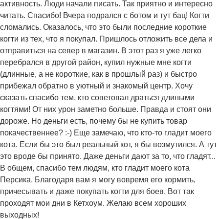
активность. Люди начали писать. Так приятно и интересно
читать. Спасибо! Вчера подрался с ботом и тут бац! Когти
сломались. Оказалось, что это были последние короткие
когти из тех, что я покупал. Пришлось отложить все дела и
отправиться на север в магазин. В этот раз я уже легко
перебрался в другой район, купил нужные мне когти
(длинные, а не короткие, как в прошлый раз) и быстро
прибежал обратно в уютный и знакомый центр. Хочу
сказать спасибо тем, кто советовал драться длиными
когтями! От них урон заметно больше. Правда и стоят они
дороже. Но деньги есть, почему бы не купить товар
покачественнее? :-) Еще замечаю, что кто-то гладит моего
кота. Если бы это был реальный кот, я бы возмутился. А тут
это вроде бы принято. Даже деньги дают за то, что гладят...
В общем, спасибо тем людям, кто гладит моего кота
Персика. Благодаря вам я могу вовремя его кормить,
причесывать и даже покупать когти для боев. Вот так
проходят мои дни в Кетхоум. Желаю всем хороших
выходных!