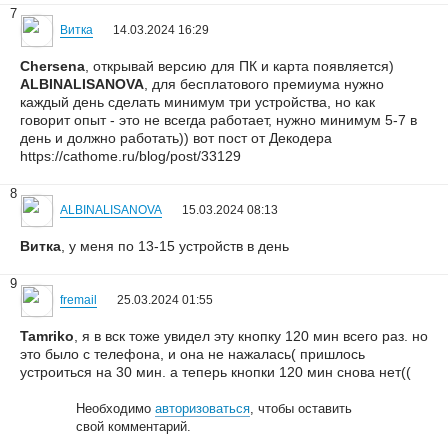
7
Витка
14.03.2024 16:29
Chersena
, открывай версию для ПК и карта появляется)
ALBINALISANOVA
, для бесплатового премиума нужно
каждый день сделать минимум три устройства, но как
говорит опыт - это не всегда работает, нужно минимум 5-7 в
день и должно работать)) вот пост от Декодера
https://cathome.ru/blog/post/33129
8
ALBINALISANOVA
15.03.2024 08:13
Витка
, у меня по 13-15 устройств в день
9
fremail
25.03.2024 01:55
Tamriko
, я в вск тоже увидел эту кнопку 120 мин всего раз. но
это было с телефона, и она не нажалась( пришлось
устроиться на 30 мин. а теперь кнопки 120 мин снова нет((
Необходимо
авторизоваться
, чтобы оставить
свой комментарий.