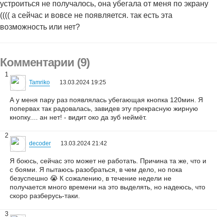
устроиться не получалось, она убегала от меня по экрану
(((( а сейчас и вовсе не появляется. так есть эта
возможность или нет?
Комментарии (9)
1
Tamriko
13.03.2024 19:25
А у меня пару раз появлялась убегающая кнопка 120мин. Я
попервах так радовалась, завидев эту прекрасную жирную
кнопку.... ан нет! - видит око да зуб неймёт.
2
decoder
13.03.2024 21:42
Я боюсь, сейчас это может не работать. Причина та же, что и
с боями. Я пытаюсь разобраться, в чем дело, но пока
безуспешно 😭 К сожалению, в течение недели не
получается много времени на это выделять, но надеюсь, что
скоро разберусь-таки.
3