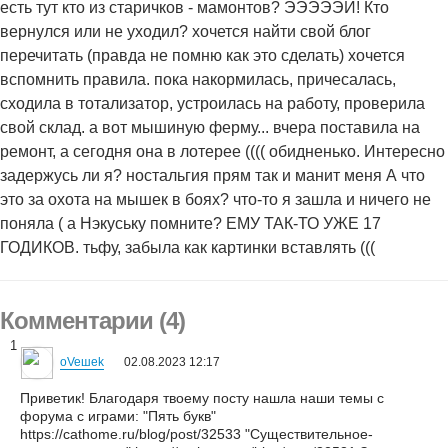
есть тут кто из старичков - мамонтов? ЭЭЭЭЭЙ! Кто
вернулся или не уходил? хочется найти свой блог
перечитать (правда не помню как это сделать) хочется
вспомнить правила. пока накормилась, причесалась,
сходила в тотализатор, устроилась на работу, проверила
свой склад. а вот мышиную ферму... вчера поставила на
ремонт, а сегодня она в лотерее (((( обидненько. Интересно
задержусь ли я? ностальгия прям так и манит меня А что
это за охота на мышек в боях? что-то я зашла и ничего не
поняла ( а Нэкуську помните? ЕМУ ТАК-ТО УЖЕ 17
ГОДИКОВ. тьфу, забыла как картинки вставлять (((
Комментарии (4)
1
oVeшеk
02.08.2023 12:17
Приветик! Благодаря твоему посту нашла наши темы с
форума с играми: "Пять букв"
https://cathome.ru/blog/post/32533 "Существительное-