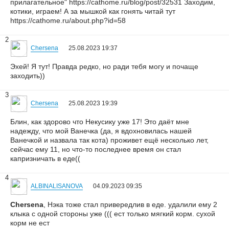
прилагательное" https://cathome.ru/blog/post/32531 Заходим,
котики, играем! А за мышкой как гонять читай тут
https://cathome.ru/about.php?id=58
2
Chersena
25.08.2023 19:37
Эхей! Я тут! Правда редко, но ради тебя могу и почаще
заходить))
3
Chersena
25.08.2023 19:39
Блин, как здорово что Некусику уже 17! Это даёт мне
надежду, что мой Ванечка (да, я вдохновилась нашей
Ванечкой и назвала так кота) проживет ещё несколько лет,
сейчас ему 11, но что-то последнее время он стал
капризничать в еде((
4
ALBINALISANOVA
04.09.2023 09:35
Chersena
, Нэка тоже стал привередлив в еде. удалили ему 2
клыка с одной стороны уже ((( ест только мягкий корм. сухой
корм не ест