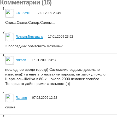
Комментарии (15)
1
CaT-SmIlE
17.01.2009 23:49
Спика,Скала,Синар,Салем...
2
ЛучиэньТинувиэль
17.01.2009 23:52
2 последних объяснить можешь?
3
shimon
17.01.2009 23:57
последнее вроде город)) Салемские ведьмы довольно
известны))) а еще это название парома, он затонул около
Шарм-эль-Шейха в 80-х... около 2000 человек погибло.
Теперь это дайв-примечательность)))
4
Лапаня
07.02.2009 12:22
сушка
5