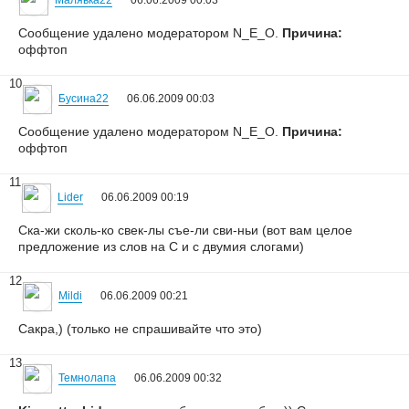
Малявка22
06.06.2009 00:03
Сообщение удалено модератором N_E_O.
Причина:
оффтоп
10
Бусина22
06.06.2009 00:03
Сообщение удалено модератором N_E_O.
Причина:
оффтоп
11
Lider
06.06.2009 00:19
Ска-жи сколь-ко свек-лы съе-ли сви-ньи (вот вам целое
предложение из слов на С и с двумия слогами)
12
Mildi
06.06.2009 00:21
Сакра,) (только не спрашивайте что это)
13
Темнолапа
06.06.2009 00:32