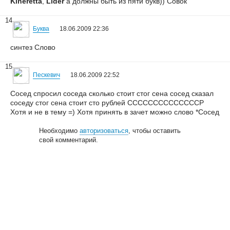
Kineretta
,
Lider
а должны быть из пяти букв)) Совок
14
Буква
18.06.2009 22:36
синтез Слово
15
Пескевич
18.06.2009 22:52
Сосед спросил соседа сколько стоит стог сена сосед сказал
соседу стог сена стоит сто рублей ССССССССССССССР
Хотя и не в тему =) Хотя принять в зачет можно слово *Сосед
Необходимо
авторизоваться
, чтобы оставить
свой комментарий.